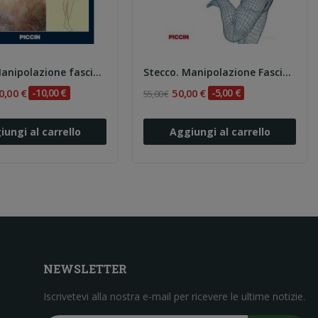
Stecco. Manipolazione fasciale - Parte pratica
Stecco. Manipolazione Fasciale - Parte Teorica 3e
0,00 €
-10,00 €
50,00 €
-5,00 €
55,00 €
iungi al carrello
Aggiungi al carrello
NEWSLETTER
Iscrivetevi alla nostra e-mail per ricevere le ultime notizie.