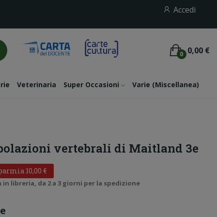
Accedi
0,00 €
0
rie
Veterinaria
Super Occasioni
Varie (miscellanea)
lazioni vertebrali di Maitland 3e
parmia 10,00 €
n libreria, da 2 a 3 giorni per la spedizione
ne