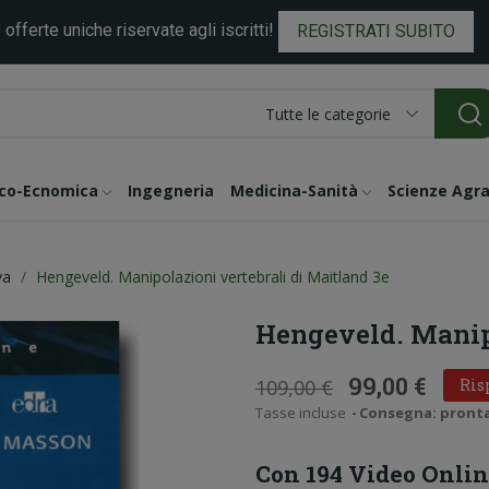
 offerte uniche riservate agli iscritti!
REGISTRATI SUBITO
Tutte le categorie
ico-Ecnomica
Ingegneria
Medicina-Sanità
Scienze Agra
va
Hengeveld. Manipolazioni vertebrali di Maitland 3e
Hengeveld. Manipo
99,00 €
109,00 €
Ris
Tasse incluse
Consegna: pronta i
Con 194 Video Onli