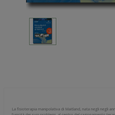
La fisioterapia manipolativa di Maitland, nata negli negli an
l’unicità dei suoi problemi, al centro del ragionamento te