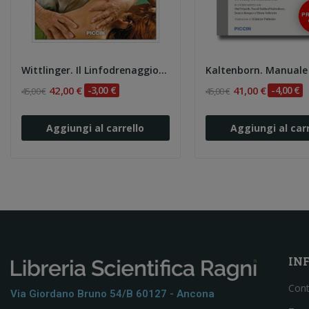
Wittlinger. Il Linfodrenaggio Manuale secondo...
42,00 €
-3,00 €
41,00 €
-4,00 €
45,00 €
45,00 €
Aggiungi al carrello
Aggiungi al carr
IN
Cont
Via Giordano Bruno 54/b 60127 - Ancona