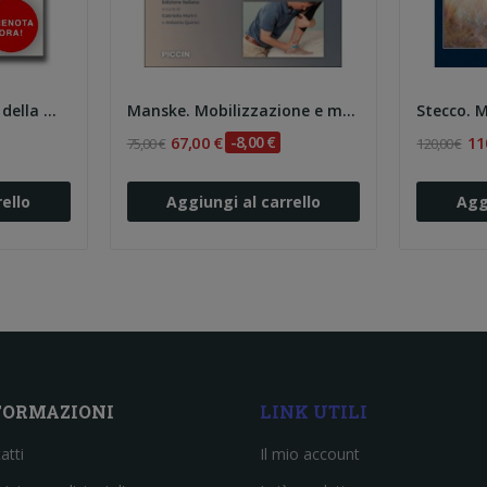
Kaltenborn. Manuale della Mobilizzazione delle...
Manske. Mobilizzazione e manipolazione...
67,00 €
-8,00 €
11
75,00 €
120,00 €
ello
Aggiungi al carrello
Agg
FORMAZIONI
LINK UTILI
atti
Il mio account