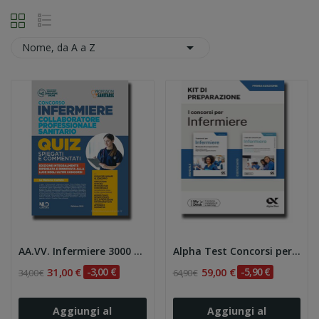

Nome, da A a Z
AA.VV. Infermiere 3000 quiz spiegati e...
Alpha Test Concorsi per infermiere. Kit di...
31,00 €
-3,00 €
59,00 €
-5,90 €
34,00 €
64,90 €
Aggiungi al
Aggiungi al