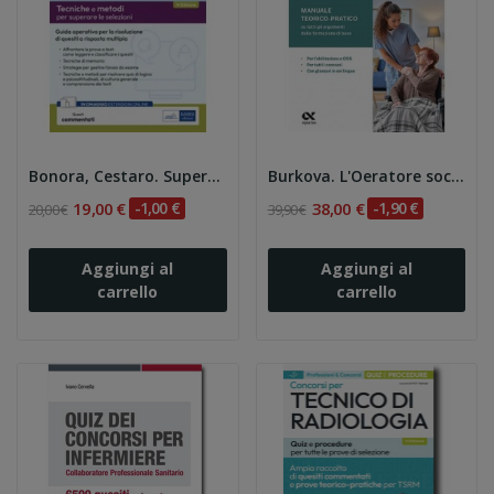
Bonora, Cestaro. Superare la prova a test....
Burkova. L'Oeratore socio-sanitario (OSS) 4Ed.
19,00 €
-1,00 €
38,00 €
-1,90 €
20,00 €
39,90 €
Aggiungi al
Aggiungi al
carrello
carrello