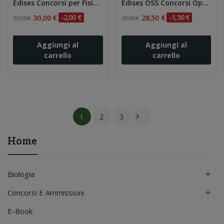
Edises Concorsi per Fisioterapista
Edises OSS Concorsi Operatore Socio Sanitario....
30,00 €
-2,00 €
28,50 €
-1,50 €
32,00 €
30,00 €
Aggiungi al
Aggiungi al
carrello
carrello
1
2
3

Home
Biologia

Concorsi E Ammissioni

E-Book