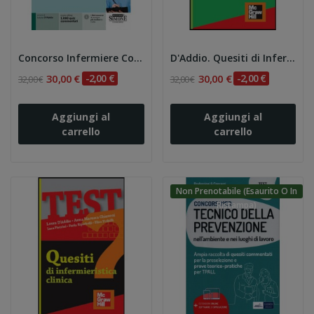
Concorso Infermiere Collaboratore professionale...
D'Addio. Quesiti di Infermieristica
30,00 €
-2,00 €
30,00 €
-2,00 €
32,00 €
32,00 €
Aggiungi al
Aggiungi al
carrello
carrello
Non Prenotabile (esaurito O In
Ristampa)