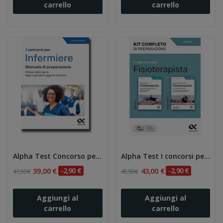
carrello
carrello
Alpha Test Concorso per infermiere Manuale di...
Alpha Test I concorsi per fisioterapista. Kit...
39,00 €
-2,90 €
43,00 €
-2,90 €
41,90 €
45,90 €
Aggiungi al
Aggiungi al
carrello
carrello