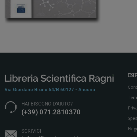
IN
Cont
Via Giordano Bruno 54/b 60127 - Ancona
Term
HAI BISOGNO D'AIUTO?
Priv
(+39) 071.2810370
Spes
Neg
SCRIVICI