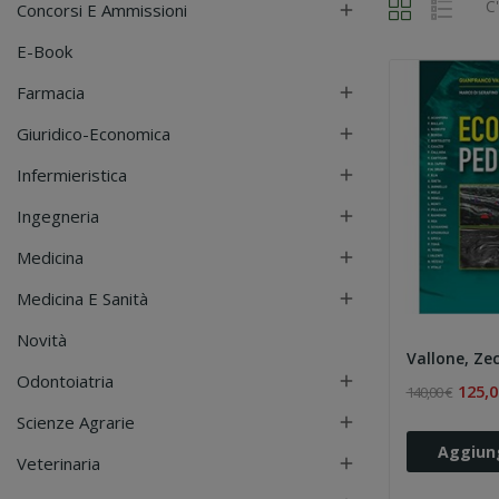
C
Concorsi E Ammissioni

E-Book
Farmacia

Giuridico-Economica

Infermieristica

Ingegneria

Medicina

Medicina E Sanità

Novità
Odontoiatria

125,0
140,00 €
Scienze Agrarie

Aggiung
Veterinaria
