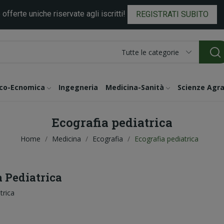
 offerte uniche riservate agli iscritti!
REGISTRATI SUBITO
Tutte le categorie
ico-Ecnomica
Ingegneria
Medicina-Sanità
Scienze Agra
Ecografia pediatrica
Home
Medicina
Ecografia
Ecografia pediatrica
a Pediatrica
trica