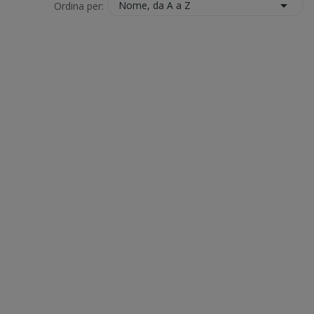

Nome, da A a Z
Ordina per: