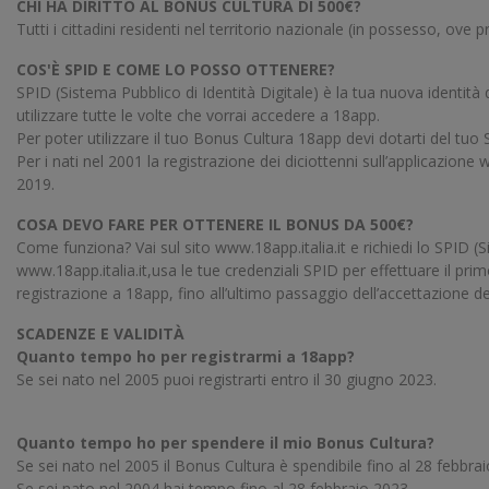
CHI HA DIRITTO AL BONUS CULTURA DI 500€?
Tutti i cittadini residenti nel territorio nazionale (in possesso, ove
COS'È SPID E COME LO POSSO OTTENERE?
SPID (Sistema Pubblico di Identità Digitale) è la tua nuova identi
utilizzare tutte le volte che vorrai accedere a 18app.
Per poter utilizzare il tuo Bonus Cultura 18app devi dotarti del tuo S
Per i nati nel 2001 la registrazione dei diciottenni sull’applicazion
2019.
COSA DEVO FARE PER OTTENERE IL BONUS DA 500€?
Come funziona? Vai sul sito www.18app.italia.it e richiedi lo SPID (S
www.18app.italia.it,usa le tue credenziali SPID per effettuare il pr
registrazione a 18app, fino all’ultimo passaggio dell’accettazione d
SCADENZE E VALIDITÀ
Quanto tempo ho per registrarmi a 18app?
Se sei nato nel 2005 puoi registrarti entro il 30 giugno 2023.
Quanto tempo ho per spendere il mio Bonus Cultura?
Se sei nato nel 2005 il Bonus Cultura è spendibile fino al 28 febbra
Se sei nato nel 2004 hai tempo fino al 28 febbraio 2023.