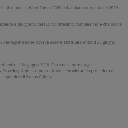
 diciotto anni di età nell’anno 2020 o li abbiano compiuti nel 2019.
 richiedere dal giorno del tuo diciottesimo compleanno e che dovrai
2000 la registrazione doveva essere effettuato entro il 30 giugno
trarti entro il 30 giugno 2018. Entra nella homepage
ity Provider). A questo punto, dovrai completare la procedura di
o e spendere il Bonus Cultura.