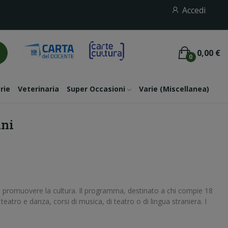
Accedi
0,00 €
0
rie
Veterinaria
Super Occasioni
Varie (miscellanea)
ni
ta a promuovere la cultura. Il programma, destinato a chi compie 18
atro e danza, corsi di musica, di teatro o di lingua straniera. I