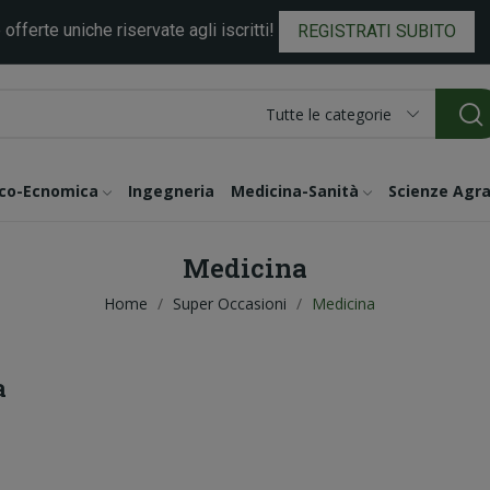
 offerte uniche riservate agli iscritti!
REGISTRATI SUBITO
Tutte le categorie
ico-Ecnomica
Ingegneria
Medicina-Sanità
Scienze Agra
Medicina
Home
Super Occasioni
Medicina
a