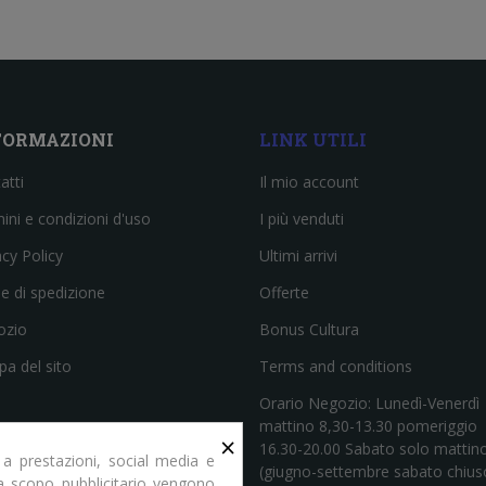
FORMAZIONI
LINK UTILI
atti
Il mio account
ini e condizioni d'uso
I più venduti
acy Policy
Ultimi arrivi
e di spedizione
Offerte
ozio
Bonus Cultura
a del sito
Terms and conditions
Orario Negozio: Lunedì-Venerdì
mattino 8,30-13.30 pomeriggio
×
16.30-20.00 Sabato solo mattin
 a prestazioni, social media e
(giugno-settembre sabato chius
e a scopo pubblicitario vengono