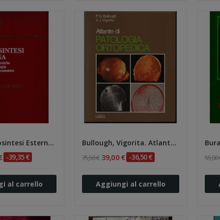
Bossi. Osteosintesi Esterna. Indicazioni e...
Bullough, Vigorita. Atlante di Patologia...
€
-39,35 €
39,00 €
-36,50 €
75,50 €
55,00 
i al carrello
Aggiungi al carrello