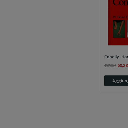
60,28
137,00 €
Aggiung