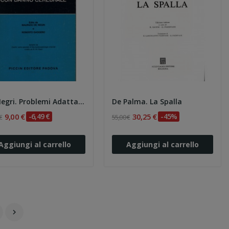
De Negri. Problemi Adattativi e Psicodinamici...
De Palma. La Spalla
9,00 €
-6,49 €
30,25 €
-45%
€
55,00 €
Aggiungi al carrello
Aggiungi al carrello
