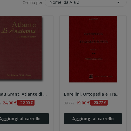

Nome, da A a Z
Ordina per:
Boileau Grant. Atlante di Anatomia
Borellini. Ortopedia e Traumatologia V.1:...
24,00 €
-22,00 €
19,00 €
-20,77 €
€
39,77 €
Aggiungi al carrello
Aggiungi al carrello