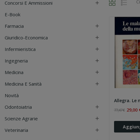
C
Concorsi E Ammissioni

E-Book
Farmacia

Giuridico-Economica

Infermieristica

Ingegneria

Medicina

Medicina E Sanità

Novità
Odontoiatria

29,00 
77,47 €
Scienze Agrarie

Aggiung
Veterinaria
