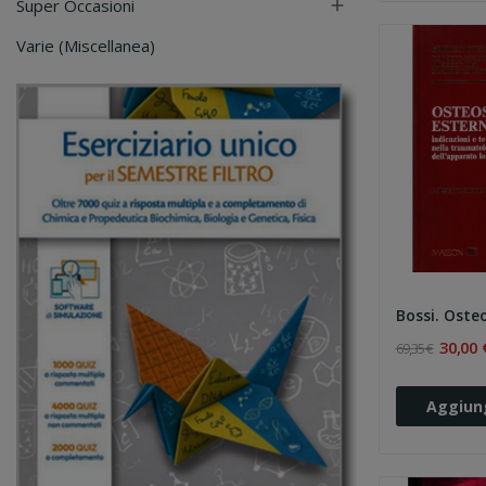
Super Occasioni

Varie (Miscellanea)
30,00 
69,35 €
Aggiung