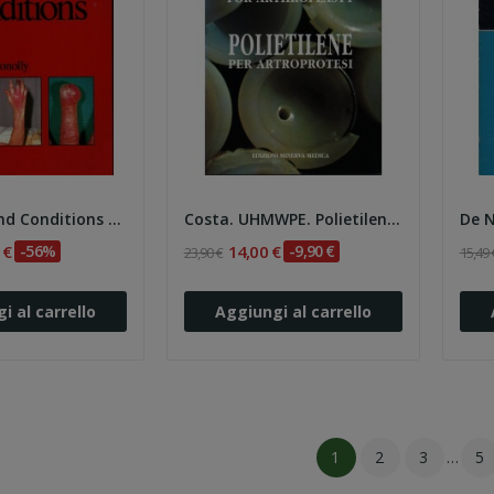
Conolly. Hand Conditions a Colour Atlas
Costa. UHMWPE. Polietilene per artroprotesi
 €
-56%
14,00 €
-9,90 €
23,90 €
15,49 
i al carrello
Aggiungi al carrello
1
2
3
…
5