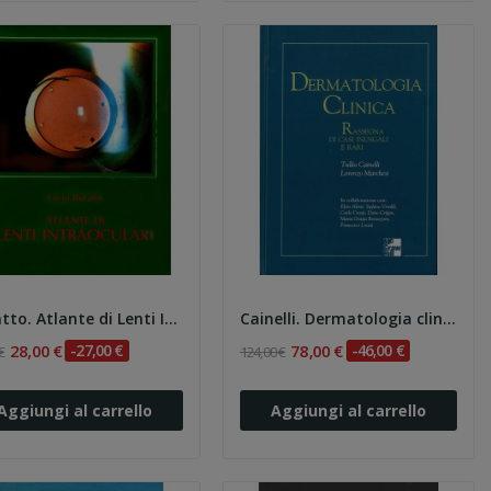
Buratto. Atlante di Lenti Intraoculari
Cainelli. Dermatologia clinica. Rassegna di...
28,00 €
-27,00 €
78,00 €
-46,00 €
€
124,00 €
Aggiungi al carrello
Aggiungi al carrello