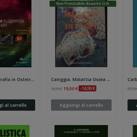
Non Prenotabile (esaurito O In
Ristampa)
Callen. Ecografia in Ostetricia e Ginecologia 5e
Caniggia. Malattia Ossea di Paget- Testo Atlante
19,00 €
-16,50 €
35,50 €
87,70 
i al carrello
Aggiungi al carrello