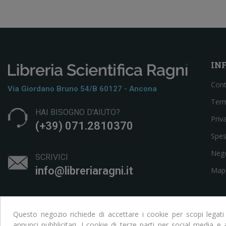
IN
Cont
Via Giordano Bruno 54/b 60127 - Ancona
Term
HAI BISOGNO D'AIUTO?
Priv
(+39) 071.2810370
Spes
Neg
SCRIVICI
info@libreriaragni.it
Mapp
Questo negozio richiede di accettare i cookie per scopi legati
annunci pubblicitari. I cookie di terze parti per social media 