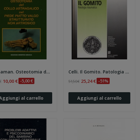
Castaman. Osteotomia del collo astragalico nel...
Celli. Il Gomito. Patologia traumatica
10,00 €
-5,00 €
25,24 €
-51%
€
51,50 €
Aggiungi al carrello
Aggiungi al carrello