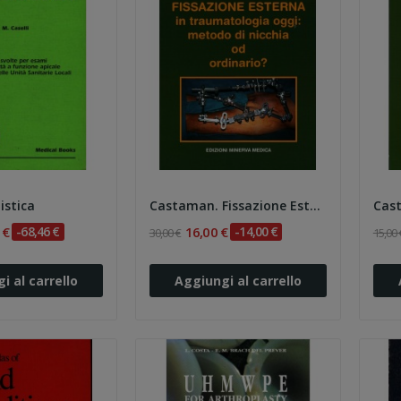
istica
Castaman. Fissazione Esterna in traumatologia...
 €
-68,46 €
16,00 €
-14,00 €
30,00 €
15,00 
i al carrello
Aggiungi al carrello