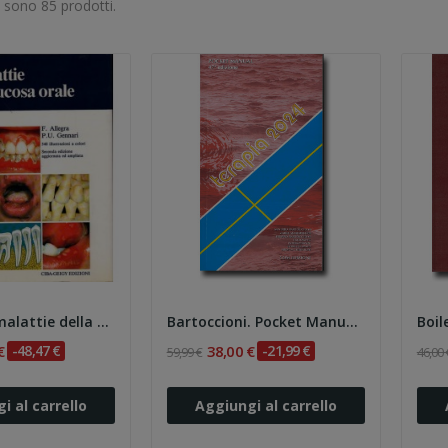
i sono 85 prodotti.
Allegra. Le malattie della mucosa orale
Bartoccioni. Pocket Manual Terapia 2024
€
-48,47 €
38,00 €
-21,99 €
59,99 €
46,00 
i al carrello
Aggiungi al carrello