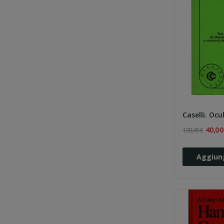
Caselli. Ocul
40,00
108,46 €
Aggiung