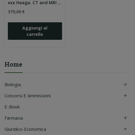
xxx Haaga. CT and MRI of the Whole Body, 1/2, 6 Ed
379,00 €
Aggiungi al
carrello
Home
Biologia

Concorsi E Ammissioni

E-Book
Farmacia

Giuridico-Economica
