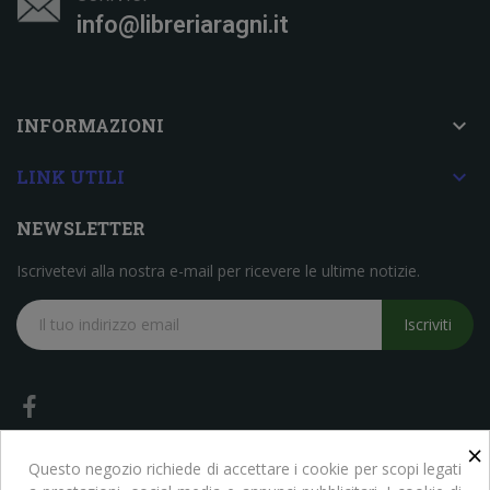
info@libreriaragni.it

INFORMAZIONI

LINK UTILI
NEWSLETTER
Iscrivetevi alla nostra e-mail per ricevere le ultime notizie.
Iscriviti
×
Questo negozio richiede di accettare i cookie per scopi legati