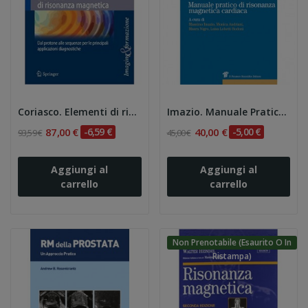
Coriasco. Elementi di risonanza magnetica
Imazio. Manuale Pratico di Risonanza Magnetica...
87,00 €
-6,59 €
40,00 €
-5,00 €
93,59 €
45,00 €
Aggiungi al
Aggiungi al
carrello
carrello
Non Prenotabile (esaurito O In
Ristampa)