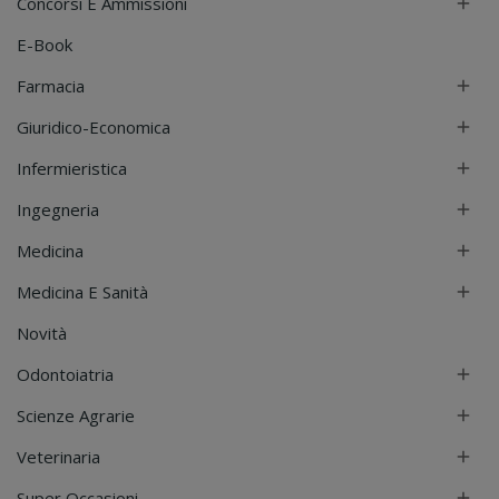
Concorsi E Ammissioni

E-Book
Farmacia

Giuridico-Economica

Infermieristica

Ingegneria

Medicina

Medicina E Sanità

Novità
Odontoiatria

Scienze Agrarie

Veterinaria

Super Occasioni
