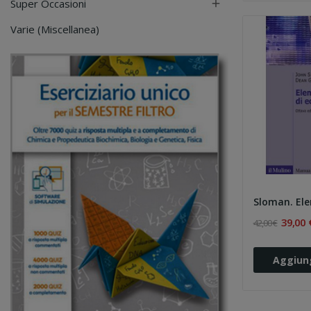
Super Occasioni

Varie (Miscellanea)
39,00 
42,00 €
Aggiung