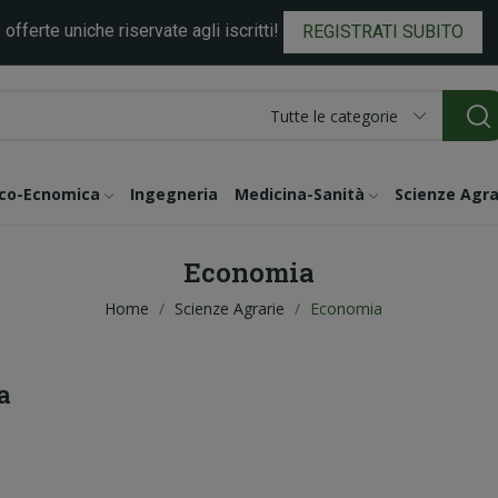
 offerte uniche riservate agli iscritti!
REGISTRATI SUBITO
Tutte le categorie
ico-Ecnomica
Ingegneria
Medicina-Sanità
Scienze Agra
Economia
Home
Scienze Agrarie
Economia
a