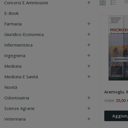
C
Concorsi E Ammissioni

E-Book
Farmacia

Giuridico-Economica

Infermieristica

Ingegneria

Medicina

Medicina E Sanità

Novità
Acemoglu. 
Odontoiatria

35,00 
37,00 €
Scienze Agrarie

Aggiung
Veterinaria
