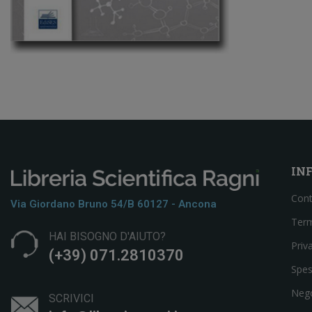
IN
Cont
Via Giordano Bruno 54/b 60127 - Ancona
Term
HAI BISOGNO D'AIUTO?
Priv
(+39) 071.2810370
Spes
Neg
SCRIVICI