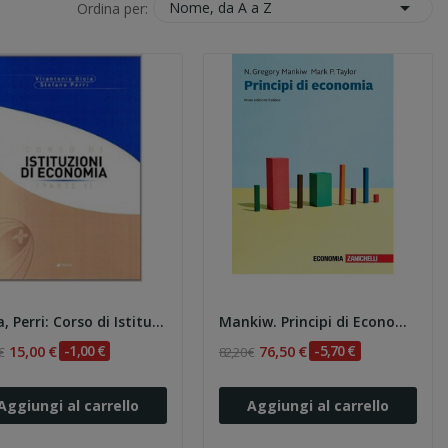

Nome, da A a Z
Ordina per:
Gioia, Perri: Corso di Istituzioni di Economia...
Mankiw. Principi di Economia 9e
15,00 €
-1,00 €
76,50 €
-5,70 €
€
82,20 €
Aggiungi al carrello
Aggiungi al carrello