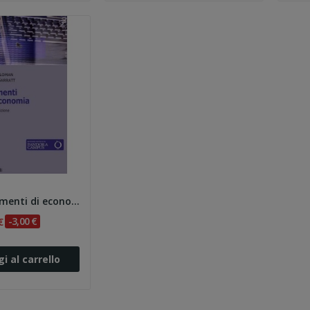
Sloman. Elementi di economia 8e
€
-3,00 €
i al carrello