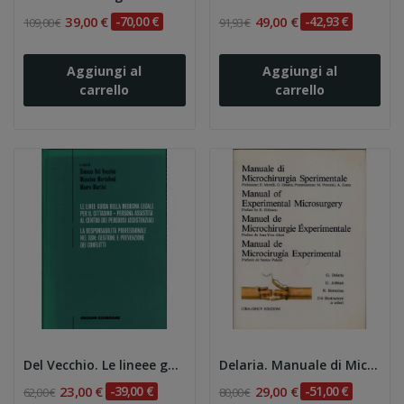
39,00 €
-70,00 €
49,00 €
-42,93 €
109,00 €
91,93 €
Aggiungi al
Aggiungi al
carrello
carrello
Del Vecchio. Le lineee guida della medicina...
Delaria. Manuale di Microchirurgia Sperimentale
23,00 €
-39,00 €
29,00 €
-51,00 €
62,00 €
80,00 €