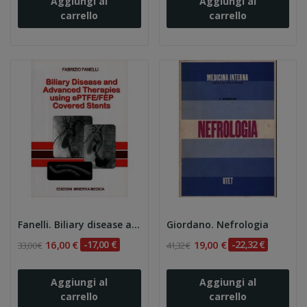
Aggiungi al
Aggiungi al
carrello
carrello
Fanelli. Biliary disease and advanced...
Giordano. Nefrologia
16,00 €
-17,00 €
19,00 €
-22,32 €
33,00 €
41,32 €
Aggiungi al
Aggiungi al
carrello
carrello