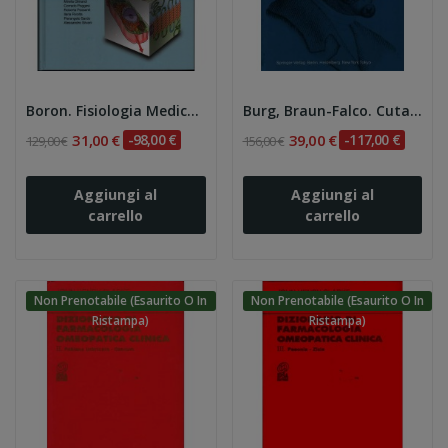
Boron. Fisiologia Medica 3e
Burg, Braun-Falco. Cutaneous Lymphomas,...
31,00 €
-98,00 €
39,00 €
-117,00 €
129,00 €
156,00 €
Aggiungi al
Aggiungi al
carrello
carrello
Non Prenotabile (esaurito O In
Non Prenotabile (esaurito O In
Ristampa)
Ristampa)