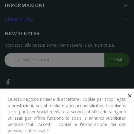

INFORMAZIONI

LINK UTILI
NEWSLETTER
Iscrivetevi alla nostra e-mail per ricevere le ultime notizie.
Iscriviti
×
Questo negozio richiede di accettare i cookie per scopi legati
a prestazioni, social media e annunci pubblicitari. I cookie di
terze parti per social media e a scopo pubblicitario vengono
Copyright © Libreria Scientifica Ragni. Tutti i Diritti Riservati
utilizzati per offrire funzionalità social e annunci pubblicitari
personalizzati. Accetti i cookie e l'elaborazione dei dati
personali interessati?