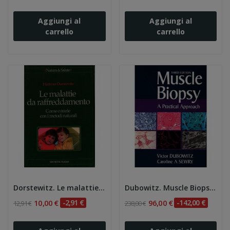
Aggiungi al
Aggiungi al
carrello
carrello
Dorstewitz. Le malattie da raffreddamento. Come...
Dubowitz. Muscle Biopsy: A Practical Approach 3e
10,00 €
-2,91 €
96,00 €
-142,00 €
12,91 €
238,00 €