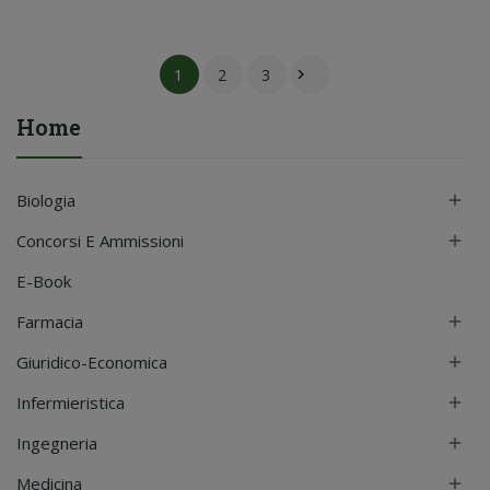
1
2
3

Home
Biologia

Concorsi E Ammissioni

E-Book
Farmacia

Giuridico-Economica

Infermieristica

Ingegneria

Medicina
