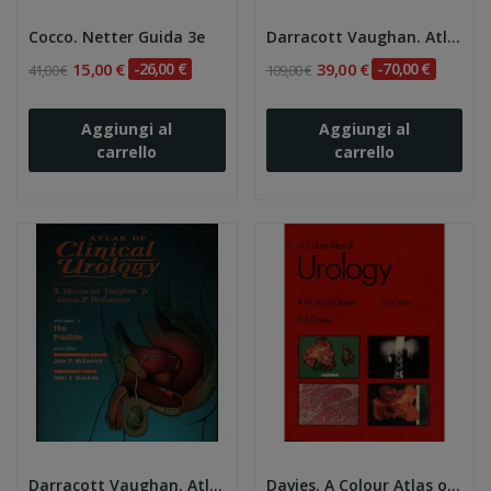
Cocco. Netter Guida 3e
Darracott Vaughan. Atlas of Clinical Urology V1...
15,00 €
-26,00 €
39,00 €
-70,00 €
41,00 €
109,00 €
Aggiungi al
Aggiungi al
carrello
carrello
Darracott Vaughan. Atlas of Clinical Urology V2...
Davies. A Colour Atlas of Urology