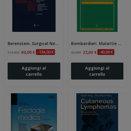
Berenstein. Surgical Neuroangiography vol.1/2
Bombardieri. Malattie del fegato
80,00 €
-134,00 €
22,00 €
-40,00 €
214,00 €
62,00 €
Aggiungi al
Aggiungi al
carrello
carrello