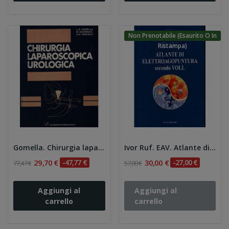
Non Prenotabile (esaurito O In
Ristampa)
Gomella. Chirurgia laparoscopica urologica
Ivor Ruf. EAV. Atlante di elettroagopuntura...
29,70 €
-47,77 €
30,00 €
-27,00 €
77,47 €
57,00 €
Aggiungi al
Aggiungi al
carrello
carrello