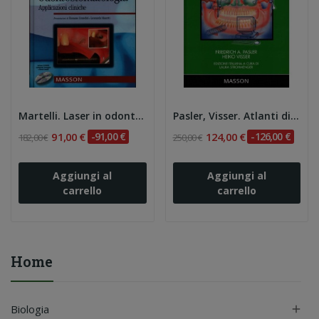
Martelli. Laser in odontostomatologia....
Pasler, Visser. Atlanti di odontostomatologia -...
91,00 €
-91,00 €
124,00 €
-126,00 €
182,00 €
250,00 €
Aggiungi al
Aggiungi al
carrello
carrello
Home
Biologia
