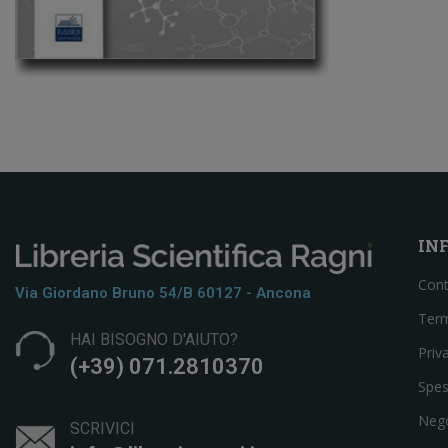
IN
Cont
Via Giordano Bruno 54/b 60127 - Ancona
Term
HAI BISOGNO D'AIUTO?
Priv
(+39) 071.2810370
Spes
Neg
SCRIVICI