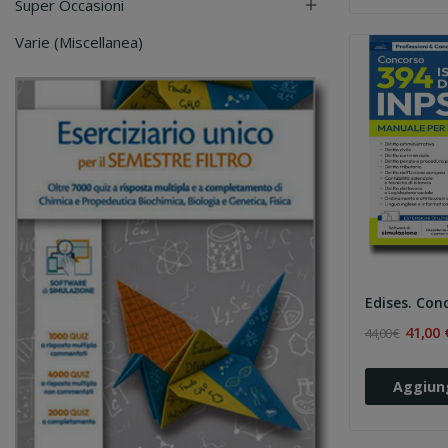
Super Occasioni

Varie (Miscellanea)
41,00 
44,00 €
Aggiung