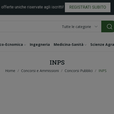
 offerte uniche riservate agli iscritti!
REGISTRATI SUBITO
Tutte le categorie
ico-Ecnomica
Ingegneria
Medicina-Sanità
Scienze Agra
INPS
Home
Concorsi e Ammissioni
Concorsi Pubblici
INPS