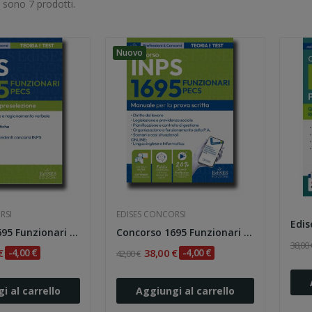
i sono 7 prodotti.
Nuovo
RSI
EDISES CONCORSI
Concorso 1695 Funzionari PECS INPS: manuale per...
Concorso 1695 Funzionari PECS INPS: manuale per...
38,00 
€
-4,00 €
38,00 €
-4,00 €
42,00 €
i al carrello
Aggiungi al carrello