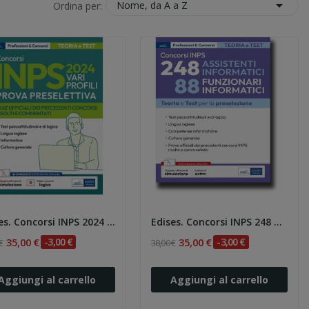

Nome, da A a Z
Ordina per:
Edises. Concorsi INPS 2024 Vari Profili - Prova...
Edises. Concorsi INPS 248 assistenti...
35,00 €
-3,00 €
35,00 €
-3,00 €
€
38,00 €
Aggiungi al carrello
Aggiungi al carrello