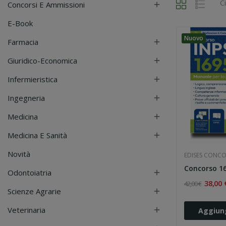
C
Concorsi E Ammissioni

E-Book
Nuovo
Farmacia

Giuridico-Economica

Infermieristica

Ingegneria

Medicina

Medicina E Sanità

Novità
EDISES CONCO
Odontoiatria

38,00 
42,00 €
Scienze Agrarie

Veterinaria

Aggiung