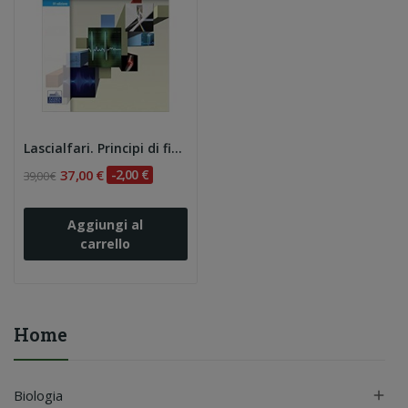
Lascialfari. Principi di fisica per indirizzo...
37,00 €
-2,00 €
39,00 €
Aggiungi al
carrello
Home
Biologia
