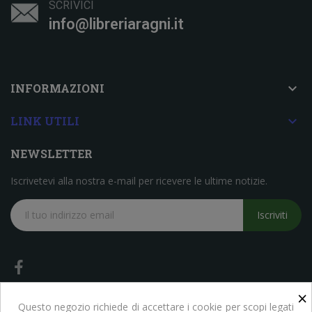
SCRIVICI
info@libreriaragni.it

INFORMAZIONI

LINK UTILI
NEWSLETTER
Iscrivetevi alla nostra e-mail per ricevere le ultime notizie.
Iscriviti
×
Questo negozio richiede di accettare i cookie per scopi legati