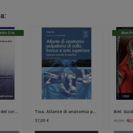
a:
rito O In
Non Pr
Biel. Guida ai sentieri del corpo. Manuale per...
Tixa. Atlante di anatomia palpatoria di collo,...
57,00 €
40,
45,00 €