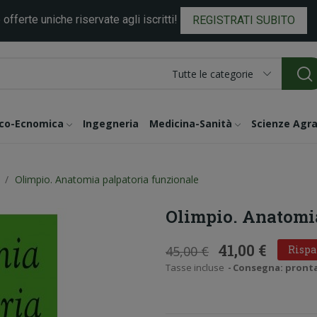
 offerte uniche riservate agli iscritti!
REGISTRATI SUBITO
Tutte le categorie
ico-Ecnomica
Ingegneria
Medicina-Sanità
Scienze Agra
Olimpio. Anatomia palpatoria funzionale
Olimpio. Anatomia
41,00 €
45,00 €
Rispa
Tasse incluse
Consegna: pronta i