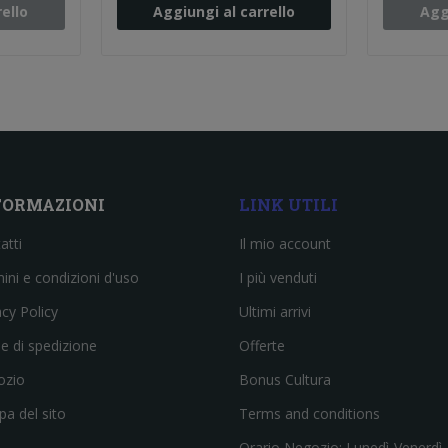
ello
Aggiungi al carrello
Agg
FORMAZIONI
LINK UTILI
atti
Il mio account
ini e condizioni d'uso
I più venduti
acy Policy
Ultimi arrivi
e di spedizione
Offerte
ozio
Bonus Cultura
a del sito
Terms and conditions
Orario Negozio: Lunedì-Venerdì