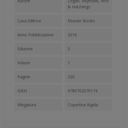
Autore
Logan, Reynolds, Rice
& Hutchings
Casa Editrice
Elsevier Books
Anno Pubblicazione
2016
Edizione
5
Volumi
1
Pagine
320
ISBN
9780702070174
Rilegatura
Copertina Rigida