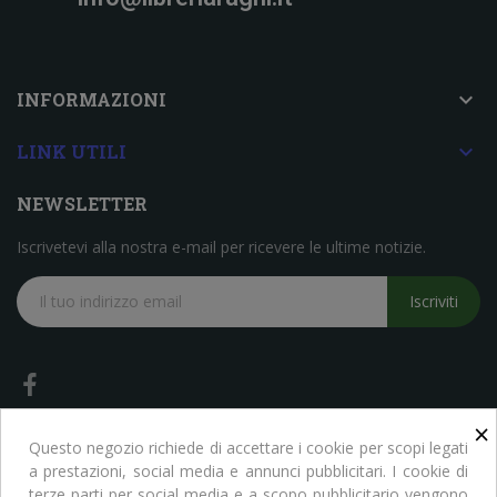

INFORMAZIONI

LINK UTILI
NEWSLETTER
Iscrivetevi alla nostra e-mail per ricevere le ultime notizie.
Iscriviti
×
Questo negozio richiede di accettare i cookie per scopi legati
a prestazioni, social media e annunci pubblicitari. I cookie di
terze parti per social media e a scopo pubblicitario vengono