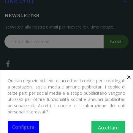

LINK UTILI
NEWSLETTER
Iscrivetevi alla nostra e-mail per ricevere le ultime notizie.
Iscriviti
×
Questo negozio richiede di accettare i cookie per scopi legati
a prestazioni, social media e annunci pubblicitari. I cookie di
terze parti per social media e a scopo pubblicitario vengono
Copyright © Libreria Scientifica Ragni. Tutti i Diritti Riservati
utilizzati per offrire funzionalità social e annunci pubblicitari
personalizzati. Accetti i cookie e l'elaborazione dei dati
personali interessati?
Configura
Accettare
0