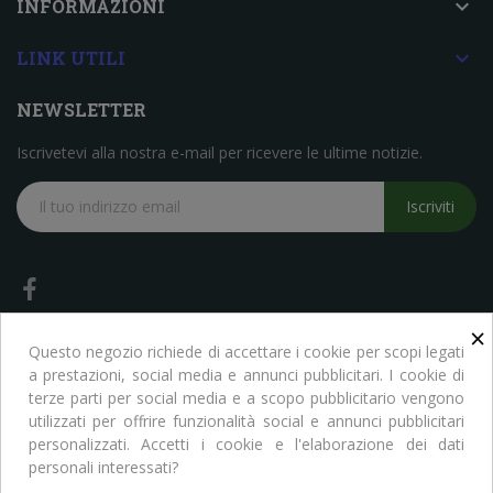

INFORMAZIONI

LINK UTILI
NEWSLETTER
Iscrivetevi alla nostra e-mail per ricevere le ultime notizie.
Iscriviti
×
Questo negozio richiede di accettare i cookie per scopi legati
a prestazioni, social media e annunci pubblicitari. I cookie di
terze parti per social media e a scopo pubblicitario vengono
Copyright © Libreria Scientifica Ragni. Tutti i Diritti Riservati
utilizzati per offrire funzionalità social e annunci pubblicitari
personalizzati. Accetti i cookie e l'elaborazione dei dati
personali interessati?