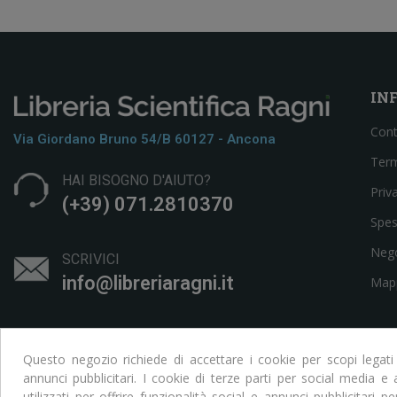
IN
Cont
Via Giordano Bruno 54/b 60127 - Ancona
Term
HAI BISOGNO D'AIUTO?
Priv
(+39) 071.2810370
Spes
Neg
SCRIVICI
info@libreriaragni.it
Mapp
Questo negozio richiede di accettare i cookie per scopi legati
annunci pubblicitari. I cookie di terze parti per social media 
utilizzati per offrire funzionalità social e annunci pubblicitari pe