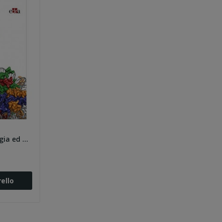
McCance. Fisiopatologia ed elementi di...
ello