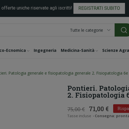
 offerte uniche riservate agli iscritti!
REGISTRATI SUBITO
Tutte le categorie
ico-Ecnomica
Ingegneria
Medicina-Sanità
Scienze Agra
ieri. Patologia generale e fisiopatologia generale 2. Fisiopatologia 6e
Pontieri. Patologi
2. Fisiopatologia 
71,00 €
75,00 €
Rispa
Tasse incluse
Consegna: pronta i