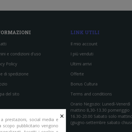
FORMAZIONI
LINK UTILI
atti
Il mio account
ini e condizioni d'uso
I più venduti
acy Policy
Ultimi arrivi
e di spedizione
Offerte
ozio
Bonus Cultura
a del sito
Terms and conditions
Orario Negozio: Lunedì-Venerdì
mattino 8,30-13.30 pomeriggio
×
16.30-20.00 Sabato solo mattin
 a prestazioni, social media e
(giugno-settembre sabato chius
e a scopo pubblicitario vengono
rsonalizzati. Accetti i cookie e