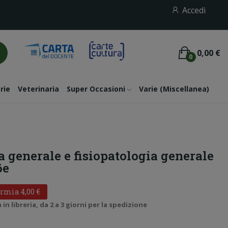
Accedi
0,00 €
0
rie
Veterinaria
Super Occasioni
Varie (miscellanea)
a generale e fisiopatologia generale
6e
rmia 4,00 €
n libreria, da 2 a 3 giorni per la spedizione