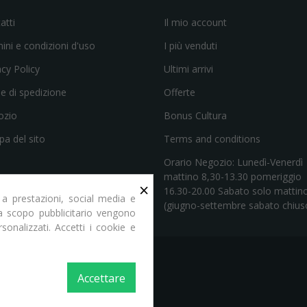
atti
Il mio account
ini e condizioni d'uso
I più venduti
acy Policy
Ultimi arrivi
e di spedizione
Offerte
ozio
Bonus Cultura
a del sito
Terms and conditions
Orario Negozio: Lunedì-Venerdì
mattino 8,30-13.30 pomeriggio
×
16.30-20.00 Sabato solo mattin
 a prestazioni, social media e
(giugno-settembre sabato chius
e a scopo pubblicitario vengono
rsonalizzati. Accetti i cookie e
Accettare