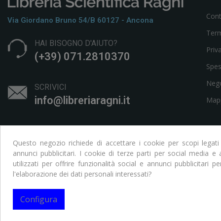
Cont
Via Giordano Bruno 54/b 60127 - Ancona
Term
HAI BISOGNO D'AIUTO?
Priv
(+39) 071.2810370
Spes
Neg
SCRIVICI
info@libreriaragni.it
Mapp
Questo negozio richiede di accettare i cookie per scopi legati
annunci pubblicitari. I cookie di terze parti per social media 
utilizzati per offrire funzionalità social e annunci pubblicitari pe
l'elaborazione dei dati personali interessati?
Copyright © Libreria Scientifica Ragni. Tutti i Diritti Riservati
Configura