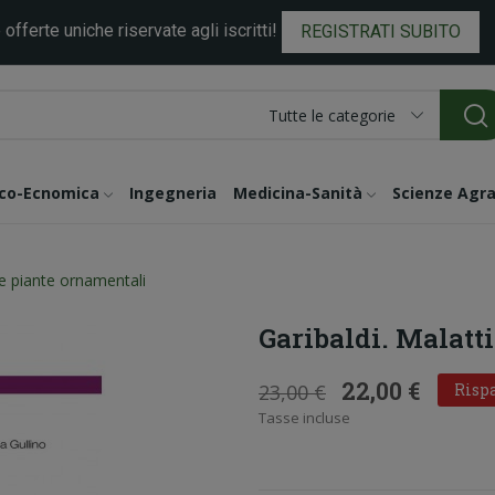
 offerte uniche riservate agli iscritti!
REGISTRATI SUBITO
Tutte le categorie
ico-Ecnomica
Ingegneria
Medicina-Sanità
Scienze Agra
lle piante ornamentali
Garibaldi. Malatt
22,00 €
23,00 €
Rispa
Tasse incluse