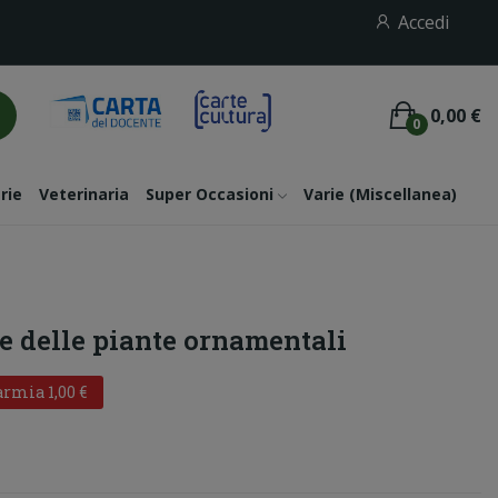
Accedi
0,00 €
0
rie
Veterinaria
Super Occasioni
Varie (miscellanea)
ie delle piante ornamentali
rmia 1,00 €