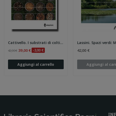
Cattivello. I substrati di coltivazione
39,00 €
-3,00 €
42,00 €
42,00 €
Aggiungi al carrello
Aggiungi al carr
IN