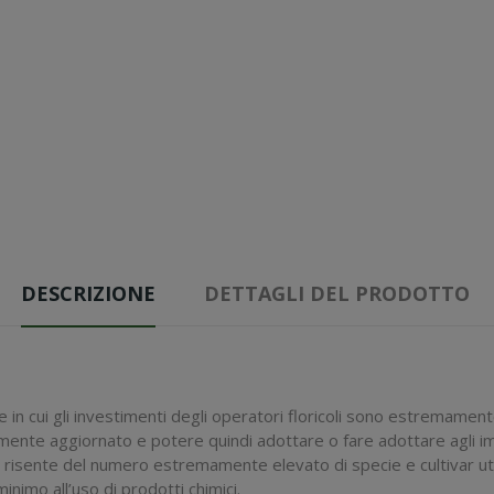
DESCRIZIONE
DETTAGLI DEL PRODOTTO
n cui gli investimenti degli operatori floricoli sono estremamente e
temente aggiornato e potere quindi adottare o fare adottare agli im
e risente del numero estremamente elevato di specie e cultivar util
minimo all’uso di prodotti chimici.