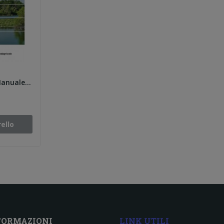
Lassini. Spazi verdi: Manuale di progettazione...
ello
FORMAZIONI
LINK UTILI