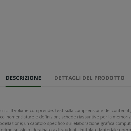
DESCRIZIONE
DETTAGLI DEL PRODOTTO
ecnici. Il volume comprende: test sulla comprensione dei contenuti;
; nomenclature e definizioni; schede riassuntive per la memorizza
odellazione; un capitolo specifico sull'elaborazione grafica compu
l primo sussidio, destinato agli studenti, intitolato Materiale oper