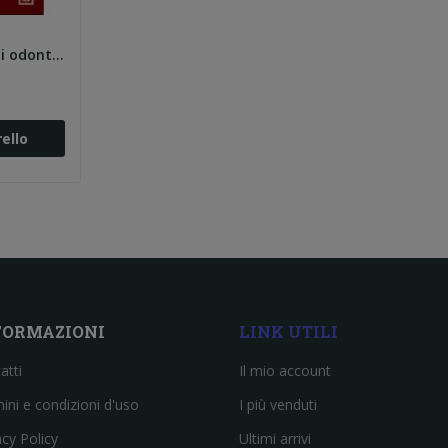
Hohmann. Manuale di odontotecnica - Principi...
ello
FORMAZIONI
LINK UTILI
atti
Il mio account
ini e condizioni d'uso
I più venduti
acy Policy
Ultimi arrivi