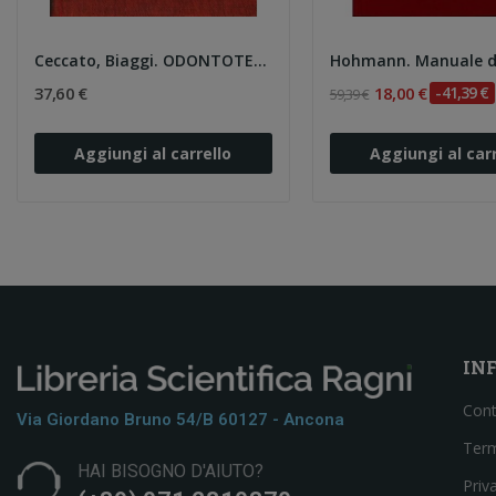
Ceccato, Biaggi. ODONTOTECNICA
37,60 €
18,00 €
-41,39 €
59,39 €
Aggiungi al carrello
Aggiungi al carr
IN
Cont
Via Giordano Bruno 54/b 60127 - Ancona
Term
HAI BISOGNO D'AIUTO?
Priv