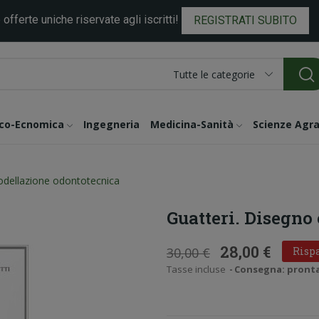
 offerte uniche riservate agli iscritti!
REGISTRATI SUBITO
Tutte le categorie
ico-Ecnomica
Ingegneria
Medicina-Sanità
Scienze Agra
odellazione odontotecnica
Guatteri. Disegno
28,00 €
30,00 €
Rispa
Tasse incluse
Consegna: pronta i