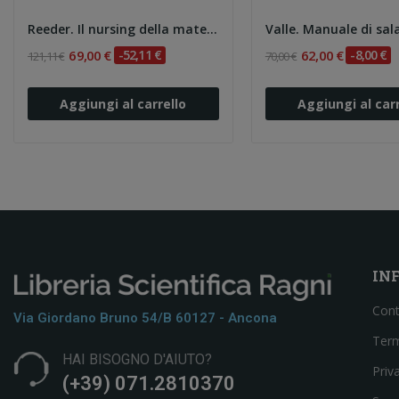
Reeder. Il nursing della maternità
69,00 €
-52,11 €
62,00 €
-8,00 €
121,11 €
70,00 €
Aggiungi al carrello
Aggiungi al carr
IN
Cont
Via Giordano Bruno 54/b 60127 - Ancona
Term
HAI BISOGNO D'AIUTO?
Priv
(+39) 071.2810370