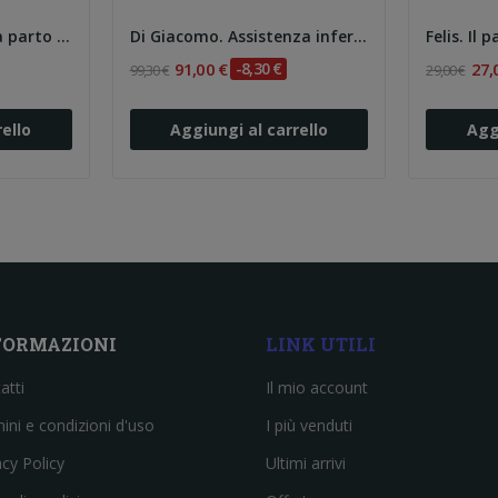
Valle. Manuale di sala parto 4e
Di Giacomo. Assistenza infermieristica e...
91,00 €
-8,30 €
27,
99,30 €
29,00 €
ello
Aggiungi al carrello
Agg
FORMAZIONI
LINK UTILI
atti
Il mio account
ini e condizioni d'uso
I più venduti
acy Policy
Ultimi arrivi