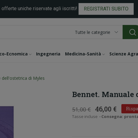
 offerte uniche riservate agli iscritti!
REGISTRATI SUBITO
Tutte le categorie
ico-Ecnomica
Ingegneria
Medicina-Sanità
Scienze Agra
dell'ostetrica di Myles
Bennet. Manuale d
46,00 €
51,00 €
Rispa
Tasse incluse
Consegna: pronta i