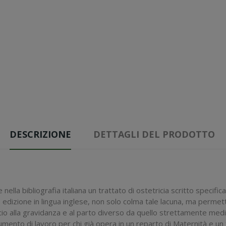
DESCRIZIONE
DETTAGLI DEL PRODOTTO
ella bibliografia italiana un trattato di ostetricia scritto specifi
ª edizione in lingua inglese, non solo colma tale lacuna, ma permett
io alla gravidanza e al parto diverso da quello strettamente medico
umento di lavoro per chi già opera in un reparto di Maternità e un