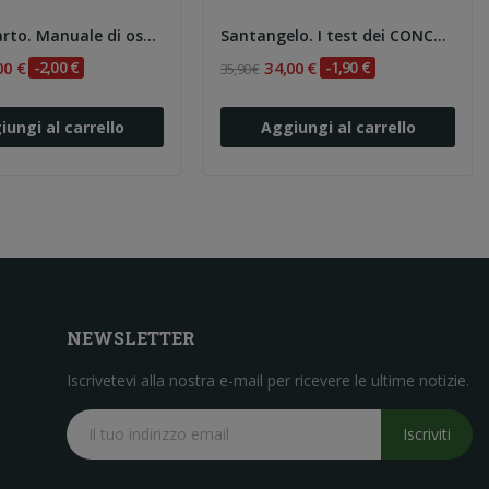
Felis. Il parto. Manuale di ostetricia e...
Santangelo. I test dei CONCORSI per OSTETRICA/O 2e
00 €
-2,00 €
34,00 €
-1,90 €
35,90 €
iungi al carrello
Aggiungi al carrello
NEWSLETTER
Iscrivetevi alla nostra e-mail per ricevere le ultime notizie.
Iscriviti