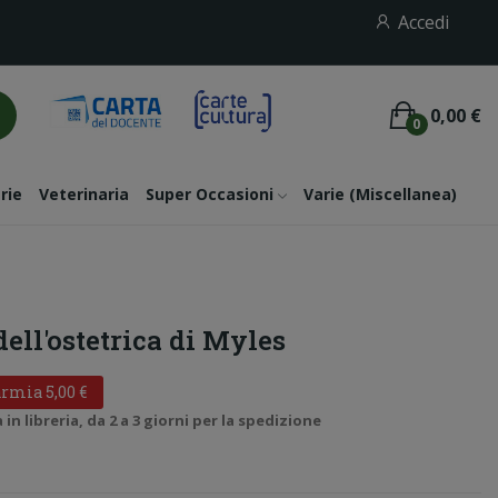
Accedi
0,00 €
0
rie
Veterinaria
Super Occasioni
Varie (miscellanea)
ell'ostetrica di Myles
rmia 5,00 €
n libreria, da 2 a 3 giorni per la spedizione