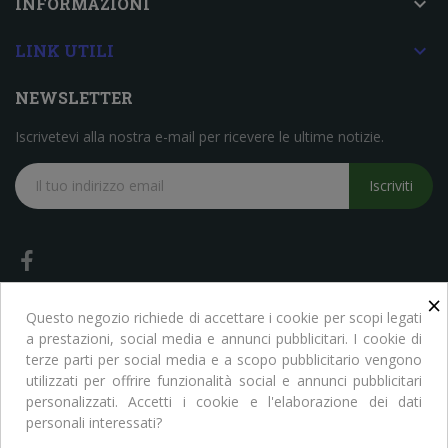

INFORMAZIONI

LINK UTILI
NEWSLETTER
Iscrivetevi alla nostra e-mail per ricevere le ultime notizie.
Iscriviti
×
Questo negozio richiede di accettare i cookie per scopi legati
a prestazioni, social media e annunci pubblicitari. I cookie di
terze parti per social media e a scopo pubblicitario vengono
Copyright © Libreria Scientifica Ragni. Tutti i Diritti Riservati
utilizzati per offrire funzionalità social e annunci pubblicitari
personalizzati. Accetti i cookie e l'elaborazione dei dati
personali interessati?