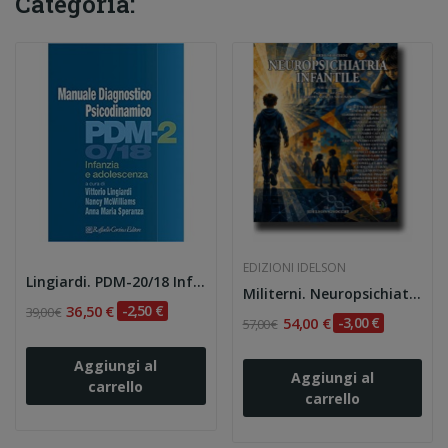
Categoria:
EDIZIONI IDELSON
Lingiardi. PDM-20/18 Infanzia e adolescenza
Militerni. Neuropsichiatria Infantile 8e
36,50 €
-2,50 €
39,00 €
54,00 €
-3,00 €
57,00 €
Aggiungi al
Aggiungi al
carrello
carrello