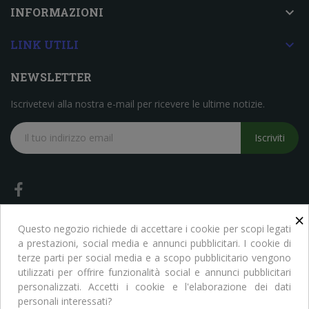

INFORMAZIONI

LINK UTILI
NEWSLETTER
Iscrivetevi alla nostra e-mail per ricevere le ultime notizie.
Iscriviti
×
Questo negozio richiede di accettare i cookie per scopi legati
a prestazioni, social media e annunci pubblicitari. I cookie di
terze parti per social media e a scopo pubblicitario vengono
Copyright © Libreria Scientifica Ragni. Tutti i Diritti Riservati
utilizzati per offrire funzionalità social e annunci pubblicitari
personalizzati. Accetti i cookie e l'elaborazione dei dati
personali interessati?