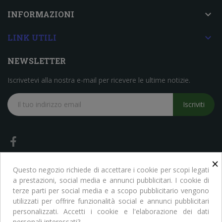

INFORMAZIONI

LINK UTILI
NEWSLETTER
Iscrivetevi alla nostra e-mail per ricevere le ultime notizie.
Iscriviti
×
Questo negozio richiede di accettare i cookie per scopi legati
a prestazioni, social media e annunci pubblicitari. I cookie di
terze parti per social media e a scopo pubblicitario vengono
Copyright © Libreria Scientifica Ragni. Tutti i Diritti Riservati
utilizzati per offrire funzionalità social e annunci pubblicitari
personalizzati. Accetti i cookie e l'elaborazione dei dati
personali interessati?