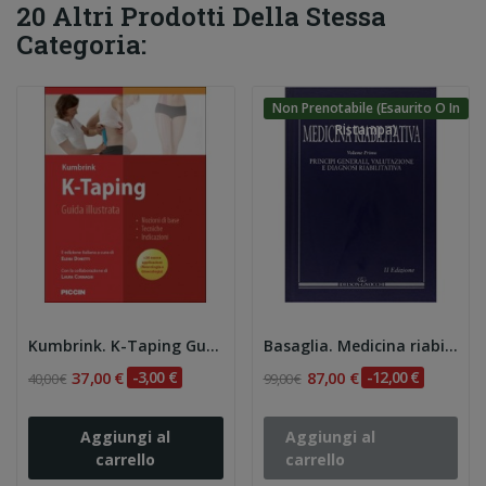
20 Altri Prodotti Della Stessa
Categoria:
Non Prenotabile (esaurito O In
Ristampa)
Kumbrink. K-Taping Guida illustrata 2E
Basaglia. Medicina riabilitativa. Medicina...
37,00 €
-3,00 €
87,00 €
-12,00 €
40,00 €
99,00 €
Aggiungi al
Aggiungi al
carrello
carrello