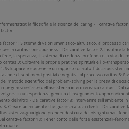
rmieristica: la filosofia e la scienza del caring - I carative factor 
 factor.
ve factor 1: Sistema di valori umanistico-altruistico, al processo ca
 per la caritas consciousness - Dal carative factor 2: Instillare la
ede, la speranza, il sistema di credenza profonda e la vita del mon
so caritas 3: Coltivare le proprie pratiche spirituali e l’io-transper
 4: Sviluppare e sostenere un rapporto di aiuto-fiducia assistenzial
azione di sentimenti positivi e negativi, al processo caritas 5: 
del metodo scientifico del problem-solving per la presa di decisioni
mpegnarsi nell’arte dell’assistenza infermieristica caritas - Dal 
nvolgersi in un’esperienza genuina di insegnamento-apprendimento c
mento dell’altro - Dal carative factor 8: Intervenire sull’ambient
as 8: Creare un ambiente che guarisca a tutti i livelli - Dal carative
 di assistenza-guarigione prendendosi cura dei bisogni umani fondame
Dal carative factor 10: Tener conto delle forze esistenziali-fenome
ella morte.