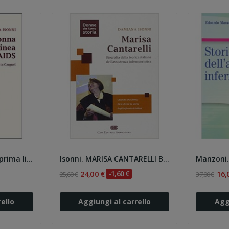
Isonni. Una donna in prima linea contro l'AIDS....
Isonni. MARISA CANTARELLI Biografia della...
24,00 €
-1,60 €
16,
25,60 €
37,00 €
ello
Aggiungi al carrello
Agg