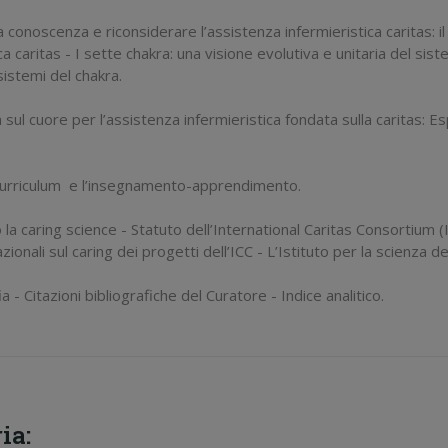
a conoscenza e riconsiderare l’assistenza infermieristica caritas: 
ica caritas - I sette chakra: una visione evolutiva e unitaria del si
 sistemi del chakra.
ul cuore per l’assistenza infermieristica fondata sulla caritas: Es
as curriculum e l’insegnamento-apprendimento.
la caring science - Statuto dell’International Caritas Consortium 
azionali sul caring dei progetti dell’ICC - L’Istituto per la scienza 
 - Citazioni bibliografiche del Curatore - Indice analitico.
ia: