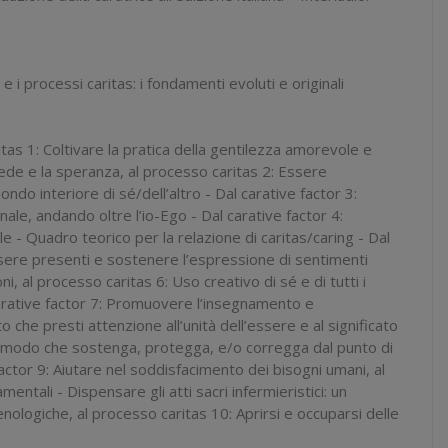
e i processi caritas: i fondamenti evoluti e originali
ritas 1: Coltivare la pratica della gentilezza amorevole e
 fede e la speranza, al processo caritas 2: Essere
do interiore di sé/dell’altro - Dal carative factor 3:
sonale, andando oltre l’io-Ego - Dal carative factor 4:
e - Quadro teorico per la relazione di caritas/caring - Dal
Essere presenti e sostenere l’espressione di sentimenti
, al processo caritas 6: Uso creativo di sé e di tutti i
carative factor 7: Promuovere l’insegnamento e
he presti attenzione all’unità dell’essere e al significato
e in modo che sostenga, protegga, e/o corregga dal punto di
 factor 9: Aiutare nel soddisfacimento dei bisogni umani, al
ntali - Dispensare gli atti sacri infermieristici: un
nologiche, al processo caritas 10: Aprirsi e occuparsi delle