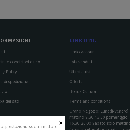
FORMAZIONI
LINK UTILI
atti
Il mio account
ini e condizioni d'uso
I più venduti
acy Policy
Ultimi arrivi
e di spedizione
Offerte
ozio
Bonus Cultura
a del sito
Terms and conditions
Orario Negozio: Lunedì-Venerdì
mattino 8,30-13.30 pomeriggio
×
16.30-20.00 Sabato solo mattin
 a prestazioni, social media e
(giugno-settembre sabato chius