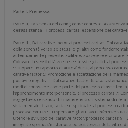
Parte I, Premessa.
Parte II, La scienza del caring come contesto: Assistenza infe
dell’assistenza - I processi caritas: estensione dei carative
Parte III, Dai carative factor ai processi caritas: Dal carati
della serenità verso se stessi e gli altri come fondamentale
autenticamente presente; abilitare, sostenere e onorare la f
Coltivare la sensibilità verso se stessi e gli altri, al proces
Sviluppare un rapporto di aiuto-fiducia, al processo caritas
carative factor 5: Promozione e accettazione della manifest
positivi e negativi - Dal carative factor 6: Uso sistematico 
modi di conoscere come parte del processo di assistenza; i
l’apprendimento interpersonale, al processo caritas 7: Coi
soggettivo, cercando di rimanere entro il sistema di riferi
vista mentale, fisico, sociale e spirituale, al processo carit
processo caritas 9: Dispensare gli atti sacri infermieristici
ulteriore sviluppo del carative factor/processo caritas 9 - 
incognite spirituali/misteriose ed esistenziali della vita e d