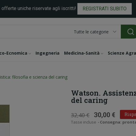
 offerte uniche riservate agli iscritti!
REGISTRATI SUBITO
Tutte le categorie
ico-Ecnomica
Ingegneria
Medicina-Sanità
Scienze Agra
tica: filosofia e scienza del caring
Watson. Assistenza
del caring
30,00 €
32,40 €
Rispa
Tasse incluse
Consegna: pronta i