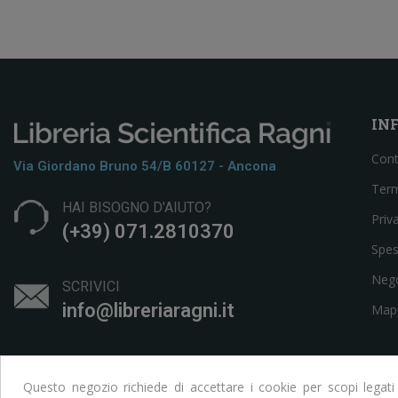
IN
Cont
Via Giordano Bruno 54/b 60127 - Ancona
Term
HAI BISOGNO D'AIUTO?
Priv
(+39) 071.2810370
Spes
Neg
SCRIVICI
info@libreriaragni.it
Mapp
Questo negozio richiede di accettare i cookie per scopi legati