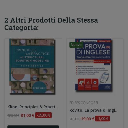
2 Altri Prodotti Della Stessa
Categoria:
Nuovo
EDISES CONCORSI
Kline. Principles & Practice of Structural...
Rovito. La prova di Inglese: Teoria ed esercizi...
81,00 €
-39,00 €
120,00 €
19,00 €
-1,00 €
20,00 €