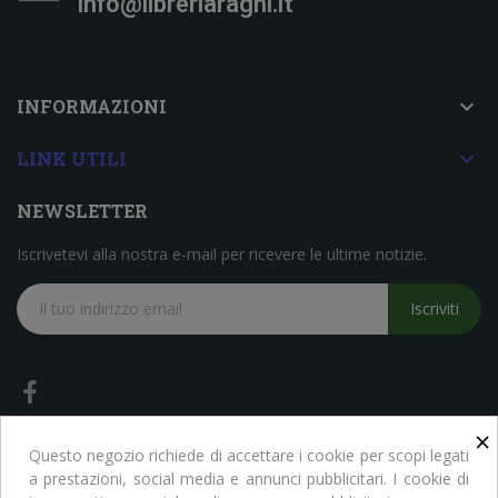
info@libreriaragni.it

INFORMAZIONI

LINK UTILI
NEWSLETTER
Iscrivetevi alla nostra e-mail per ricevere le ultime notizie.
Iscriviti
×
Questo negozio richiede di accettare i cookie per scopi legati
a prestazioni, social media e annunci pubblicitari. I cookie di