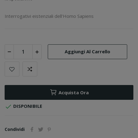
Interrogativi eistenziali dell'
Homo Sapiens
Aggiungi Al Carrello
Acquista Ora

DISPONIBILE
Condividi