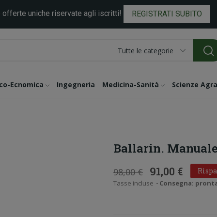
 offerte uniche riservate agli iscritti!
REGISTRATI SUBITO
Tutte le categorie
ico-Ecnomica
Ingegneria
Medicina-Sanità
Scienze Agra
Ballarin. Manuale
91,00 €
98,00 €
Rispa
Tasse incluse
Consegna: pronta i