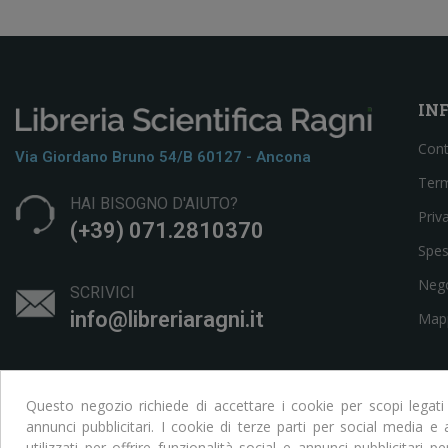
IN
Cont
Via Giordano Bruno 54/b 60127 - Ancona
Term
HAI BISOGNO D'AIUTO?
Priv
(+39) 071.2810370
Spes
Neg
SCRIVICI
info@libreriaragni.it
Mapp
Questo negozio richiede di accettare i cookie per scopi legati
annunci pubblicitari. I cookie di terze parti per social media 
utilizzati per offrire funzionalità social e annunci pubblicitari pe