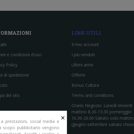
FORMAZIONI
LINK UTILI
atti
Il mio account
ini e condizioni d'uso
I più venduti
acy Policy
Ultimi arrivi
e di spedizione
Offerte
ozio
Bonus Cultura
a del sito
Terms and conditions
Orario Negozio: Lunedì-Venerdì
mattino 8,30-13.30 pomeriggio
×
16.30-20.00 Sabato solo mattin
 a prestazioni, social media e
(giugno-settembre sabato chius
e a scopo pubblicitario vengono
rsonalizzati. Accetti i cookie e