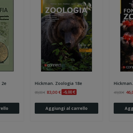
 2e
Hickman. Zoologia 18e
83,00 €
-6,00 €
46,
89,00 €
49,00 €
ello
Aggiungi al carrello
Agg