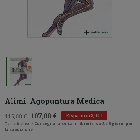
Alimi. Agopuntura Medica
107,00 €
115,00 €
Risparmia 8,00 €
Tasse incluse
Consegna: pronta in libreria, da 2 a 3 giorni per
la spedizione