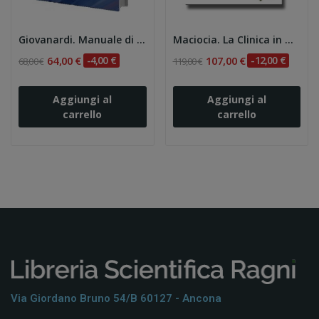
Giovanardi. Manuale di Agopuntura e Tecniche...
Maciocia. La Clinica in Medicina Cinese 3e
64,00 €
-4,00 €
107,00 €
-12,00 €
68,00 €
119,00 €
Aggiungi al
Aggiungi al
carrello
carrello
Via Giordano Bruno 54/b 60127 - Ancona