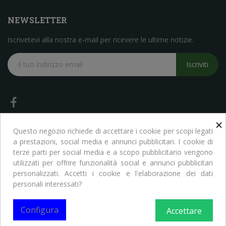
NEWSLETTER
Iscrivetevi alla nostra e-mail per ricevere le ultime notizie.
Iscriviti
×
Questo negozio richiede di accettare i cookie per scopi legati
a prestazioni, social media e annunci pubblicitari. I cookie di
terze parti per social media e a scopo pubblicitario vengono
Copyright © Libreria Scientifica Ragni. Tutti i Diritti Riservati
utilizzati per offrire funzionalità social e annunci pubblicitari
personalizzati. Accetti i cookie e l'elaborazione dei dati
personali interessati?
Configura
Accettare
0