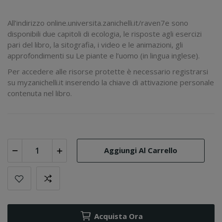
All’indirizzo
online.universita.zanichelli.it/raven7e
sono
disponibili due capitoli di
ecologia
, le
risposte
agli esercizi
pari del libro, la
sitografia
, i
video
e le
animazioni
, gli
approfondimenti su
Le piante e l’uomo
(in lingua inglese).
Per accedere alle risorse protette è necessario registrarsi
su
myzanichelli.it
inserendo la chiave di attivazione personale
contenuta nel libro.
Aggiungi Al Carrello
Acquista Ora