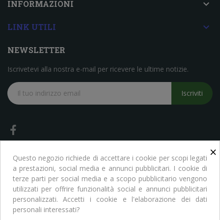

INFORMAZIONI

LINK UTILI
NEWSLETTER
Iscrivetevi alla nostra e-mail per ricevere le ultime notizie.
Iscriviti
×
Questo negozio richiede di accettare i cookie per scopi legati
a prestazioni, social media e annunci pubblicitari. I cookie di
terze parti per social media e a scopo pubblicitario vengono
Copyright © Libreria Scientifica Ragni. Tutti i Diritti Riservati
utilizzati per offrire funzionalità social e annunci pubblicitari
personalizzati. Accetti i cookie e l'elaborazione dei dati
personali interessati?