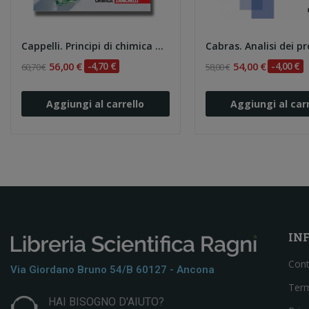
Cappelli. Principi di chimica degli alimenti....
56,00 €
-4,70 €
54,00 €
-4,00 €
60,70 €
58,00 €
Aggiungi al carrello
Aggiungi al carr
IN
Cont
Via Giordano Bruno 54/b 60127 - Ancona
Term
HAI BISOGNO D'AIUTO?