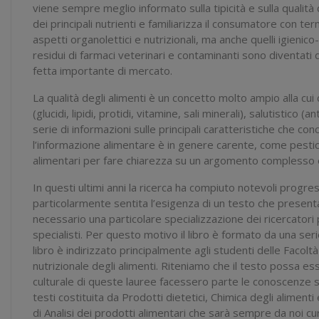
viene sempre meglio informato sulla tipicità e sulla qualità 
dei principali nutrienti e familiarizza il consumatore con term
aspetti organolettici e nutrizionali, ma anche quelli igieni
residui di farmaci veterinari e contaminanti sono diventati
fetta importante di mercato.
La qualità degli alimenti è un concetto molto ampio alla cu
(glucidi, lipidi, protidi, vitamine, sali minerali), salutistic
serie di informazioni sulle principali caratteristiche che conc
l’informazione alimentare è in genere carente, come pesticid
alimentari per fare chiarezza su un argomento complesso 
In questi ultimi anni la ricerca ha compiuto notevoli progres
particolarmente sentita l’esigenza di un testo che presenta
necessario una particolare specializzazione dei ricercatori
specialisti. Per questo motivo il libro è formato da una serie
libro è indirizzato principalmente agli studenti delle Facol
nutrizionale degli alimenti. Riteniamo che il testo possa es
culturale di queste lauree facessero parte le conoscenze sug
testi costituita da Prodotti dietetici, Chimica degli alimenti
di Analisi dei prodotti alimentari che sarà sempre da noi cu