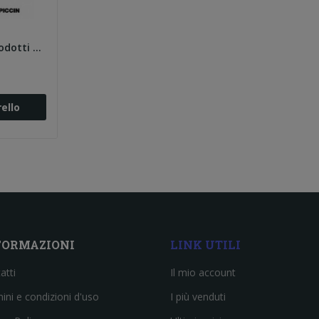
Cabras. Analisi dei prodotti alimentari
ello
FORMAZIONI
LINK UTILI
atti
Il mio account
ini e condizioni d'uso
I più venduti