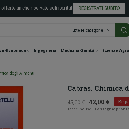
 offerte uniche riservate agli iscritti!
REGISTRATI SUBITO
Tutte le categorie
ico-Ecnomica
Ingegneria
Medicina-Sanità
Scienze Agra
mica degli Alimenti
Cabras. Chimica d
42,00 €
45,00 €
Rispa
Tasse incluse
Consegna: pronta i