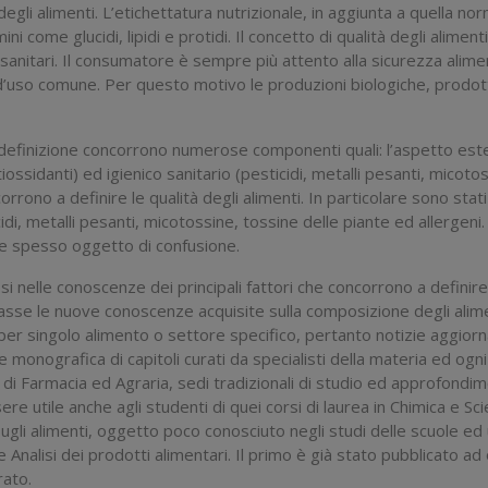
degli alimenti. L’etichettatura nutrizionale, in aggiunta a quella n
ini come glucidi, lipidi e protidi. Il concetto di qualità degli alime
co-sanitari. Il consumatore è sempre più attento alla sicurezza ali
 d’uso comune. Per questo motivo le produzioni biologiche, prodott
i definizione concorrono numerose componenti quali: l’aspetto estet
o (antiossidanti) ed igienico sanitario (pesticidi, metalli pesanti, mi
orrono a definire le qualità degli alimenti. In particolare sono stati 
i, metalli pesanti, micotossine, tossine delle piante ed allergeni.
e spesso oggetto di confusione.
si nelle conoscenze dei principali fattori che concorrono a definire
sse le nuove conoscenze acquisite sulla composizione degli alimen
 per singolo alimento o settore specifico, pertanto notizie aggior
 monografica di capitoli curati da specialisti della materia ed ogni 
tà di Farmacia ed Agraria, sedi tradizionali di studio ed approfondi
sere utile anche agli studenti di quei corsi di laurea in Chimica e
li alimenti, oggetto poco conosciuto negli studi delle scuole ed un
 e Analisi dei prodotti alimentari. Il primo è già stato pubblicato a
rato.