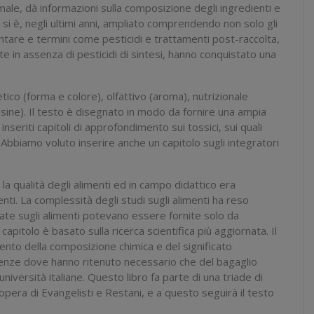
ormale, dà informazioni sulla composizione degli ingredienti e
nti si è, negli ultimi anni, ampliato comprendendo non solo gli
mentare e termini come pesticidi e trattamenti post-raccolta,
e in assenza di pesticidi di sintesi, hanno conquistato una
ico (forma e colore), olfattivo (aroma), nutrizionale
cotossine). Il testo è disegnato in modo da fornire una ampia
inseriti capitoli di approfondimento sui tossici, sui quali
 Abbiamo voluto inserire anche un capitolo sugli integratori
 la qualità degli alimenti ed in campo didattico era
ti. La complessità degli studi sugli alimenti ha reso
nate sugli alimenti potevano essere fornite solo da
capitolo è basato sulla ricerca scientifica più aggiornata. Il
mento della composizione chimica e del significato
 Scienze dove hanno ritenuto necessario che del bagaglio
iversità italiane. Questo libro fa parte di una triade di
d opera di Evangelisti e Restani, e a questo seguirà il testo