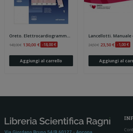
Oreto. Elettrocardiogramma: un mosaico a 12...
130,00 €
-18,00 €
23,50 €
-1,00 €
148,00 €
24,50 €
Aggiungi al carrello
Aggiungi al carr
IN
Cont
Via Giordano Bruno 54/b 60127 - Ancona