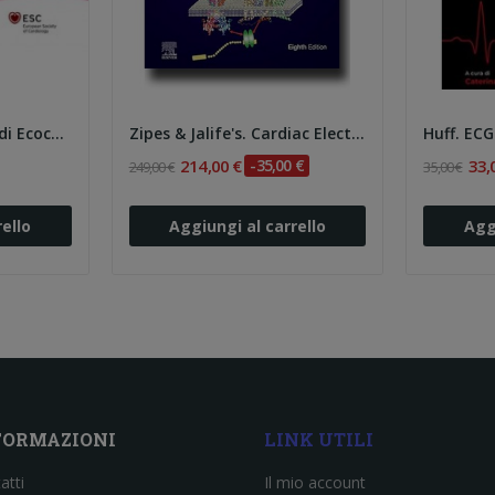
Lancellotti. Manuale di Ecocardiografia della...
Zipes & Jalife's. Cardiac Electrophysiology:...
Huff. ECG
214,00 €
-35,00 €
33,
249,00 €
35,00 €
ello
Aggiungi al carrello
Agg
FORMAZIONI
LINK UTILI
atti
Il mio account