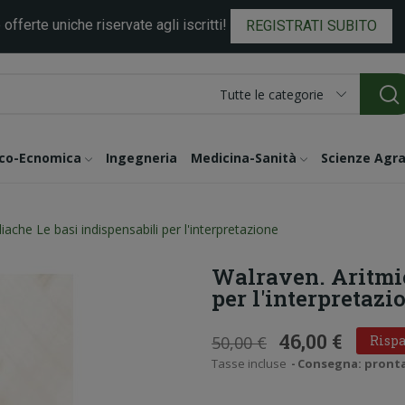
 offerte uniche riservate agli iscritti!
REGISTRATI SUBITO
Tutte le categorie
ico-Ecnomica
Ingegneria
Medicina-Sanità
Scienze Agra
iache Le basi indispensabili per l'interpretazione
Walraven. Aritmie
per l'interpretazi
46,00 €
50,00 €
Rispa
Tasse incluse
Consegna: pronta i