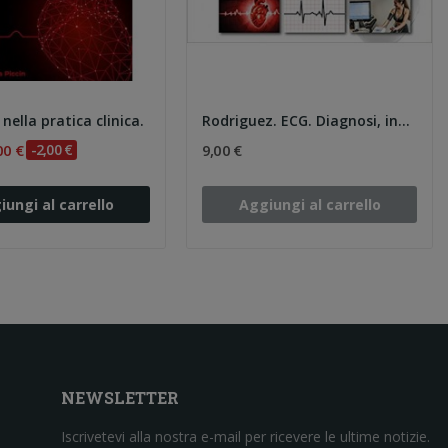
 nella pratica clinica.
Rodriguez. ECG. Diagnosi, interpretazione e...
00 €
-2,00 €
9,00 €
iungi al carrello
Aggiungi al carrello
NEWSLETTER
Iscrivetevi alla nostra e-mail per ricevere le ultime notizie.