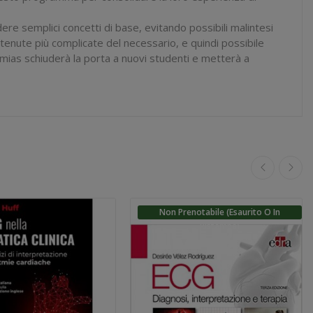
re semplici concetti di base, evitando possibili malintesi
tenute più complicate del necessario, e quindi possibile
thmias schiuderà la porta a nuovi studenti e metterà a
Non Prenotabile (esaurito O In
Ristampa)