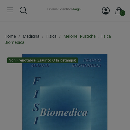
0
Home
Medicina
Fisica
Melone, Rustichelli. Fisica
Biomedica
Non Prenotabile (esaurito O In Ristampa)