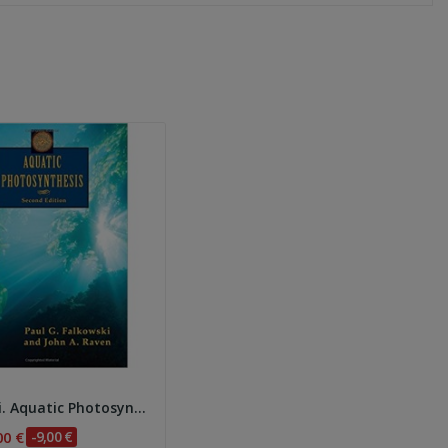
Falkowski. Aquatic Photosynthesis
00 €
-9,00 €