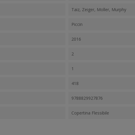
Taiz, Zeiger, Moller, Murphy
Piccin
2016
2
1
418
9788829927876
Copertina Flessibile