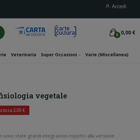
Accedi
0,00 €
0
rie
Veterinaria
Super Occasioni
Varie (miscellanea)
fisiologia vegetale
rmia 2,00 €
 sono state grandi integrazioni rispetto alla versione