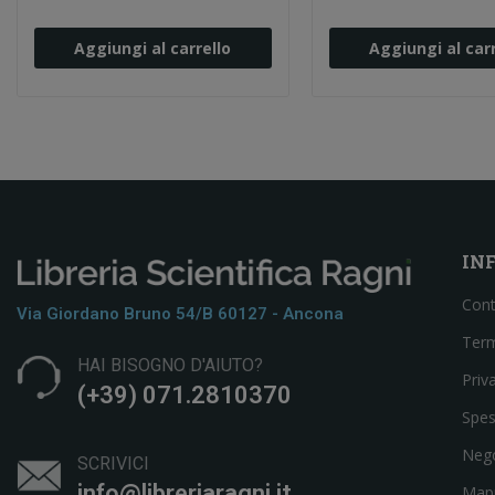
Aggiungi al carrello
Aggiungi al carr
IN
Cont
Via Giordano Bruno 54/b 60127 - Ancona
Term
HAI BISOGNO D'AIUTO?
Priv
(+39) 071.2810370
Spes
Neg
SCRIVICI
info@libreriaragni.it
Mapp