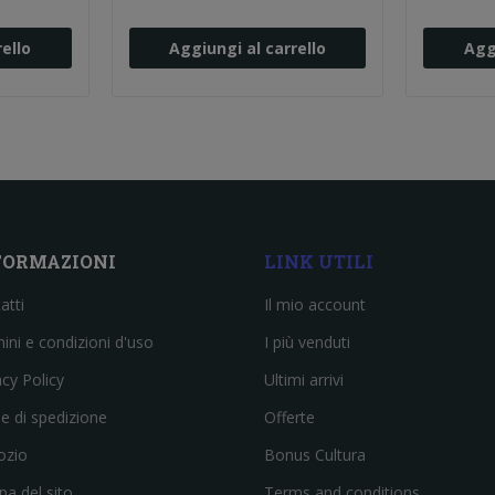
ello
Aggiungi al carrello
Agg
FORMAZIONI
LINK UTILI
atti
Il mio account
ini e condizioni d'uso
I più venduti
acy Policy
Ultimi arrivi
e di spedizione
Offerte
ozio
Bonus Cultura
a del sito
Terms and conditions