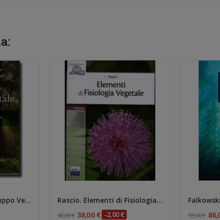
a:
Taiz. Fisiologia e Sviluppo Vegetale 5e
Rascio. Elementi di Fisiologia Vegetale 3e
38,00 €
-2,00 €
86,
40,00 €
95,00 €