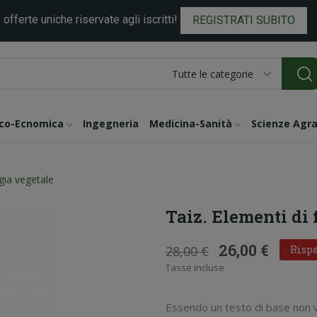
 offerte uniche riservate agli iscritti!
REGISTRATI SUBITO
Tutte le categorie
ico-Ecnomica
Ingegneria
Medicina-Sanità
Scienze Agra
ogia vegetale
Taiz. Elementi di 
26,00 €
28,00 €
Rispa
Tasse incluse
Essendo un testo di base non vi