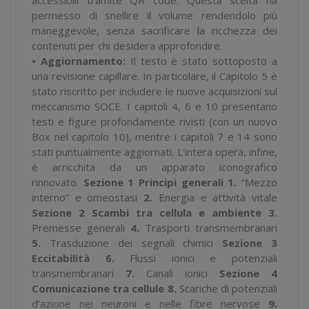
permesso di snellire il volume rendendolo più
maneggevole, senza sacrificare la ricchezza dei
contenuti per chi desidera approfondire.
• Aggiornamento:
Il testo è stato sottoposto a
una revisione capillare. In particolare, il Capitolo 5 è
stato riscritto per includere le nuove acquisizioni sul
meccanismo SOCE. I capitoli 4, 6 e 10 presentano
testi e figure profondamente rivisti (con un nuovo
Box nel capitolo 10), mentre i capitoli 7 e 14 sono
stati puntualmente aggiornati. L'intera opera, infine,
è arricchita da un apparato iconografico
rinnovato.
Sezione 1 Principi generali
1.
“Mezzo
interno” e omeostasi
2.
Energia e attività vitale
Sezione 2 Scambi tra cellula e ambiente
3.
Premesse generali
4.
Trasporti transmembranari
5.
Trasduzione dei segnali chimici
Sezione 3
Eccitabilità
6.
Flussi ionici e potenziali
transmembranari
7.
Canali ionici
Sezione 4
Comunicazione tra cellule
8.
Scariche di potenziali
d’azione nei neuroni e nelle fibre nervose
9.