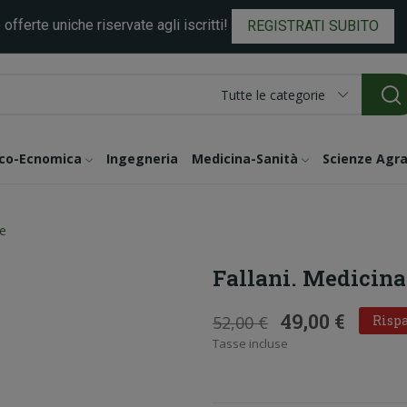
 offerte uniche riservate agli iscritti!
REGISTRATI SUBITO
Tutte le categorie
ico-Ecnomica
Ingegneria
Medicina-Sanità
Scienze Agra
7e
Fallani. Medicina
49,00 €
52,00 €
Rispa
Tasse incluse