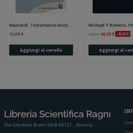
Mainardi. Testamento biologico e consenso...
15,00 €
68,00 €
-8,00 €
76,00 €
Aggiungi al carrello
Aggiungi al carr
IN
Cont
Via Giordano Bruno 54/b 60127 - Ancona
Term