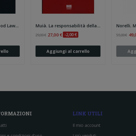
Michael T Roberts. Food Law in the United States
Muià. La responsabilità della struttura...
27,00 €
-2,00 €
49,
29,00 €
55,00 €
ello
Aggiungi al carrello
Agg
FORMAZIONI
LINK UTILI
atti
Il mio account
ini e condizioni d'uso
I più venduti