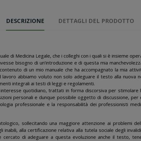
DESCRIZIONE
DETTAGLI DEL PRODOTTO
e di Medicina Legale, che i colleghi con i quali si è insieme ope
 avesse bisogno di un’introduzione e di questa mia manchevolezza
l contenuto di un mio manuale che ha accompagnato la mia attivit
 il lavoro abbiamo voluto non solo adeguare il testo alla nuova 
enti integrali ai testi di leggi e regolamenti.
di interesse quotidiano, trattati in forma discorsiva per stimolare
sizioni personali e dunque possibile oggetto di discussione, per 
logia professionale e la responsabilità dei professionisti medic
tologico, sollecitando una maggiore attenzione ai problemi dell
 inabili, alla certificazione relativa alla tutela sociale degli inval
i è cercato di adeguare a questa evoluzione anche il testo, tene