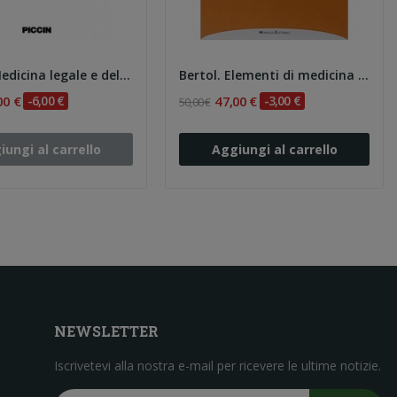
Norelli. Medicina legale e delle assicurazioni
Bertol. Elementi di medicina legale
00 €
-6,00 €
47,00 €
-3,00 €
50,00 €
iungi al carrello
Aggiungi al carrello
NEWSLETTER
Iscrivetevi alla nostra e-mail per ricevere le ultime notizie.