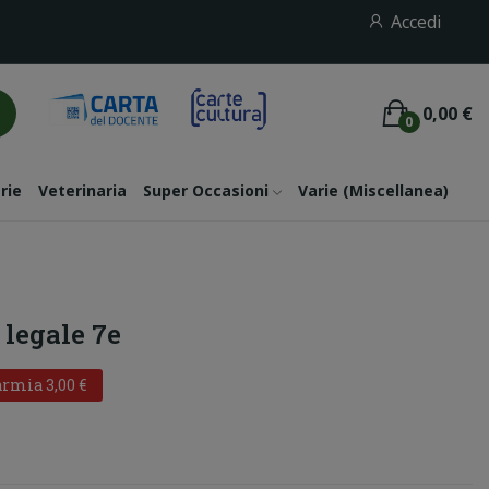
Accedi
0,00 €
0
rie
Veterinaria
Super Occasioni
Varie (miscellanea)
 legale 7e
rmia 3,00 €