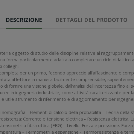
DESCRIZIONE
DETTAGLI DEL PRODOTTO
eria oggetto di studio delle discipline relative al raggruppament
n una forma particolarmente adatta a completare un ciclo didattico
i colleghi.
 completa per un primo, fecondo approccio all'affascinante e compl
ata al lettore in maniera facilmente comprensibile, sapientement
fornire una visione globale, dall'analisi dell'incertezza fino ai
auree in ingegneria industriale, come attività caratterizzante per l
do e utile strumento di riferimento e di aggiornamento per ingegner
 nomografia - Elementi di calcolo della probabilità - Teoria della s
 resistenza: Corrente e tensione elettrica - Resistenza elettrica.
imetri a fibra ottica (FBG) - Livello. Forza e pressione: Forza - 
emperatura - Termometri a espansione - Termoresistenze e termis