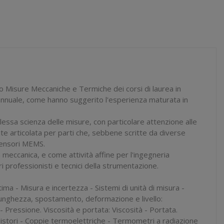
o Misure Meccaniche e Termiche dei corsi di laurea in
 annuale, come hanno suggerito l'esperienza maturata in
essa scienza delle misure, con particolare attenzione alle
e articolata per parti che, sebbene scritte da diverse
 sensori MEMS.
a meccanica, e come attività affine per l'ingegneria
i professionisti e tecnici della strumentazione.
tima - Misura e incertezza - Sistemi di unità di misura -
 Lunghezza, spostamento, deformazione e livello:
Pressione. Viscosità e portata: Viscosità - Portata.
tori - Coppie termoelettriche - Termometri a radiazione