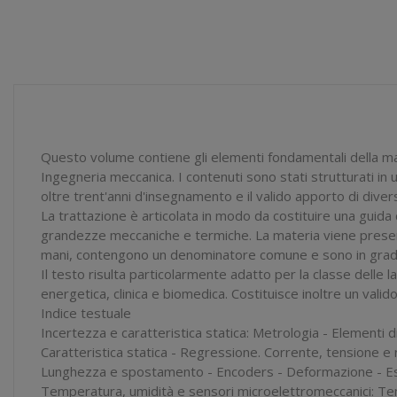
Questo volume contiene gli elementi fondamentali della mat
Ingegneria meccanica. I contenuti sono stati strutturati i
oltre trent'anni d'insegnamento e il valido apporto di divers
La trattazione è articolata in modo da costituire una guida
grandezze meccaniche e termiche. La materia viene present
mani, contengono un denominatore comune e sono in grado di 
Il testo risulta particolarmente adatto per la classe delle l
energetica, clinica e biomedica. Costituisce inoltre un vali
Indice testuale
Incertezza e caratteristica statica: Metrologia - Elementi di
Caratteristica statica - Regressione. Corrente, tensione e
Lunghezza e spostamento - Encoders - Deformazione - Estens
Temperatura, umidità e sensori microelettromeccanici: T