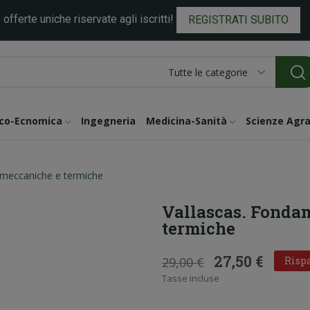
 offerte uniche riservate agli iscritti!
REGISTRATI SUBITO
Tutte le categorie
ico-Ecnomica
Ingegneria
Medicina-Sanità
Scienze Agra
 meccaniche e termiche
Vallascas. Fonda
termiche
27,50 €
29,00 €
Rispa
Tasse incluse