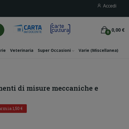
Accedi
0,00 €
0
rie
Veterinaria
Super Occasioni
Varie (miscellanea)
menti di misure meccaniche e
rmia 1,50 €