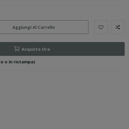
Aggiungi Al Carrello
Acquista Ora
o o in ristampa)