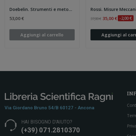
Doebelin. Strumenti e metodi di misura
53,00 €
35,00 €
-2,00 €
37,00 €
Aggiungi al carrello
Aggiungi al carr
IN
Cont
Via Giordano Bruno 54/b 60127 - Ancona
Term
HAI BISOGNO D'AIUTO?
Priv
(+39) 071.2810370