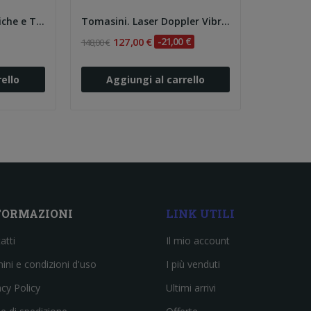
Rossi. Misure Meccaniche e Termiche
Tomasini. Laser Doppler Vibrometry
127,00 €
-21,00 €
148,00 €
ello
Aggiungi al carrello
FORMAZIONI
LINK UTILI
atti
Il mio account
ini e condizioni d'uso
I più venduti
acy Policy
Ultimi arrivi