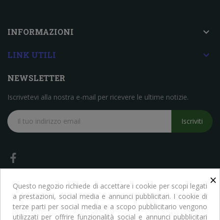

INFORMAZIONI

LINK UTILI
NEWSLETTER
Iscrivetevi alla nostra e-mail per ricevere le ultime notizie.
Iscriviti
×
Questo negozio richiede di accettare i cookie per scopi legati
a prestazioni, social media e annunci pubblicitari. I cookie di
terze parti per social media e a scopo pubblicitario vengono
Copyright © Libreria Scientifica Ragni. Tutti i Diritti Riservati
utilizzati per offrire funzionalità social e annunci pubblicitari