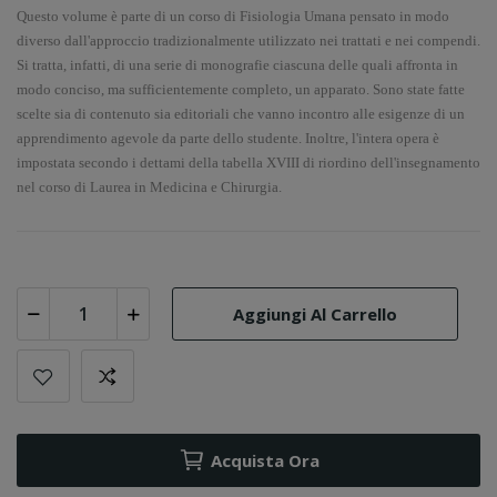
Questo volume è parte di un corso di Fisiologia Umana pensato in modo
diverso dall'approccio tradizionalmente utilizzato nei trattati e nei compendi.
Si tratta, infatti, di una serie di monografie ciascuna delle quali affronta in
modo conciso, ma sufficientemente completo, un apparato. Sono state fatte
scelte sia di contenuto sia editoriali che vanno incontro alle esigenze di un
apprendimento agevole da parte dello studente. Inoltre, l'intera opera è
impostata secondo i dettami della tabella XVIII di riordino dell'insegnamento
nel corso di Laurea in Medicina e Chirurgia.
Aggiungi Al Carrello
Acquista Ora