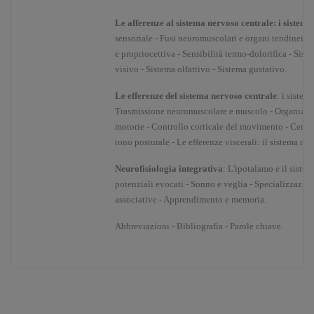
Le afferenze al sistema nervoso centrale: i sistemi 
sensoriale - Fusi neuromuscolari e organi tendinei di 
e propriocettiva - Sensibilità termo-dolorifica - Sist
visivo - Sistema olfattivo - Sistema gustativo.
Le efferenze del sistema nervoso centrale
: i sistem
Trasmissione neuromuscolare e muscolo - Organizzaz
motorie - Controllo corticale del movimento - Cervell
tono posturale - Le efferenze viscerali: il sistema n
Neurofisiologia integrativa
: L'ipotalamo e il siste
potenziali evocati - Sonno e veglia - Specializzazion
associative - Apprendimento e memoria.
Abbreviazioni - Bibliografia - Parole chiave.