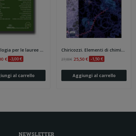
Bani. Istologia per le lauree triennali e...
Chiricozzi. Elementi di chimica e biochimica
00 €
-3,00 €
25,50 €
-1,50 €
27,00 €
iungi al carrello
Aggiungi al carrello
NEWSLETTER