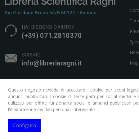
Cont
Via Giordano Bruno 54/b 60127 - Ancona
Term
HAI BISOGNO D'AIUTO?
Priv
(+39) 071.2810370
Spes
Neg
SCRIVICI
info@libreriaragni.it
Mapp
Questo negozio richiede di accettare i cookie per scopi legati
annunci pubblicitari. I cookie di terze parti per social media 
utilizzati per offrire funzionalità social e annunci pubblicitari pe
l'elaborazione dei dati personali interessati?
Copyright © Libreria Scientifica Ragni. Tutti i Diritti Riservati
Configura