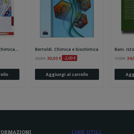
Stefani. Chimica, biochimica e biologia...
Bertoldi. Chimica e biochimica
30,00 €
-2,00 €
34,
32,00 €
37,00 €
ello
Aggiungi al carrello
Agg
FORMAZIONI
LINK UTILI