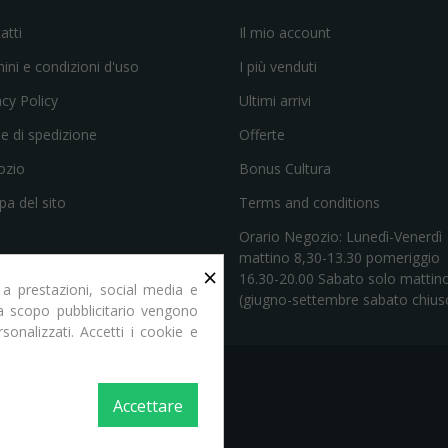
atti
Il mio account
ini e condizioni d'uso
I più venduti
acy Policy
Ultimi arrivi
e di spedizione
Offerte
ozio
Bonus Cultura
a del sito
Terms and conditions
Orario Negozio: Lunedì-Venerdì
mattino 8,30-13.30 pomeriggio
×
16.30-20.00 Sabato solo mattin
 a prestazioni, social media e
(giugno-settembre sabato chius
e a scopo pubblicitario vengono
rsonalizzati. Accetti i cookie e
Accettare