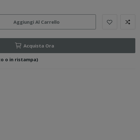
Aggiungi Al Carrello
Acquista Ora
o o in ristampa)