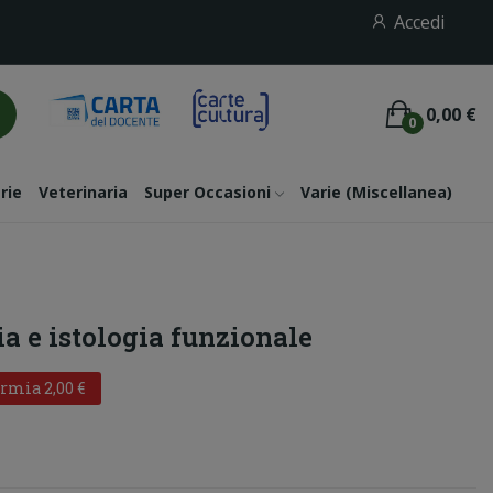
Accedi
0,00 €
0
rie
Veterinaria
Super Occasioni
Varie (miscellanea)
ia e istologia funzionale
rmia 2,00 €