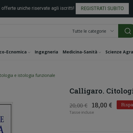
 offerte uniche riservate agli iscritti!
REGISTRATI SUBITO
Tutte le categorie
ico-Ecnomica
Ingegneria
Medicina-Sanità
Scienze Agra
itologia e istologia funzionale
Calligaro. Citolog
18,00 €
20,00 €
Rispa
Tasse incluse