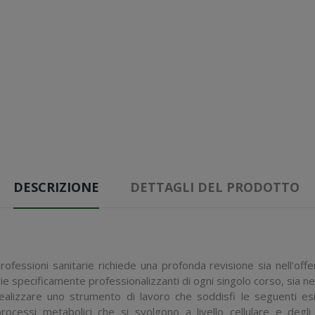
DESCRIZIONE
DETTAGLI DEL PRODOTTO
rofessioni sanitarie richiede una profonda revisione sia nell’offe
rie specificamente professionalizzanti di ogni singolo corso, sia ne
alizzare uno strumento di lavoro che soddisfi le seguenti esi
ocessi metabolici che si svolgono a livello cellulare e degli o