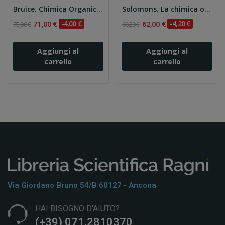
Bruice. Chimica Organica 3e
Solomons. La chimica organica attraverso gli...
71,00 €
-4,00 €
62,00 €
-4,20 €
75,00 €
66,20 €
Aggiungi al
Aggiungi al
carrello
carrello
Via Giordano Bruno 54/b 60127 - Ancona
HAI BISOGNO D'AIUTO?
(+39) 071.2810370