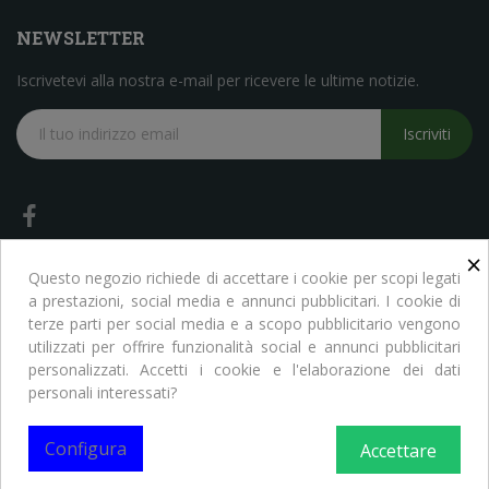
NEWSLETTER
Iscrivetevi alla nostra e-mail per ricevere le ultime notizie.
Iscriviti
×
Questo negozio richiede di accettare i cookie per scopi legati
a prestazioni, social media e annunci pubblicitari. I cookie di
terze parti per social media e a scopo pubblicitario vengono
Copyright © Libreria Scientifica Ragni. Tutti i Diritti Riservati
utilizzati per offrire funzionalità social e annunci pubblicitari
personalizzati. Accetti i cookie e l'elaborazione dei dati
personali interessati?
Configura
Accettare
0