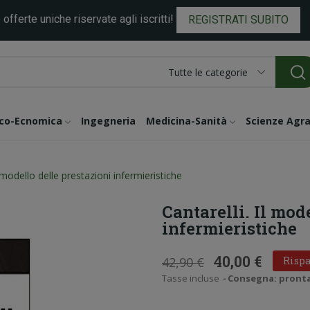
 offerte uniche riservate agli iscritti!
REGISTRATI SUBITO
Tutte le categorie
ico-Ecnomica
Ingegneria
Medicina-Sanità
Scienze Agra
l modello delle prestazioni infermieristiche
Cantarelli. Il mod
infermieristiche
40,00 €
42,90 €
Rispa
Tasse incluse
Consegna: pronta i