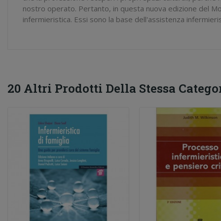
nostro operato. Pertanto, in questa nuova edizione del Mode
infermieristica. Essi sono la base dell'assistenza infermier
20 Altri Prodotti Della Stessa Categor