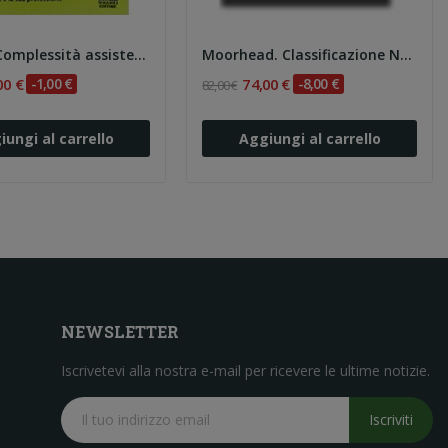
Marmo. Complessità assistenziale. Un metodo per...
Moorhead. Classificazione NOC dei risultati...
00 €
-1,00 €
74,00 €
-8,00 €
82,00 €
iungi al carrello
Aggiungi al carrello
NEWSLETTER
Iscrivetevi alla nostra e-mail per ricevere le ultime notizie.
Iscriviti