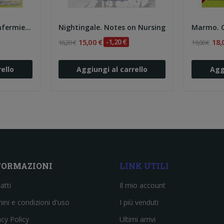
Wilkinson. Processo infermieristico e pensiero...
Nightingale. Notes on Nursing
15,00 €
-1,20 €
18,
16,20 €
19,00 €
ello
Aggiungi al carrello
Agg
FORMAZIONI
LINK UTILI
atti
Il mio account
ini e condizioni d'uso
I più venduti
acy Policy
Ultimi arrivi