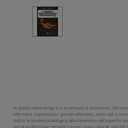
In questi ultimi tempi si è accentuato il tecnicismo, che as
infermieri, soprattutto i giovani infermieri, sono nati e vivon
subito la tendenza biologica allontanandosi dall'aspetto um
che la professione recuperi i propri spazi culturali, perché 