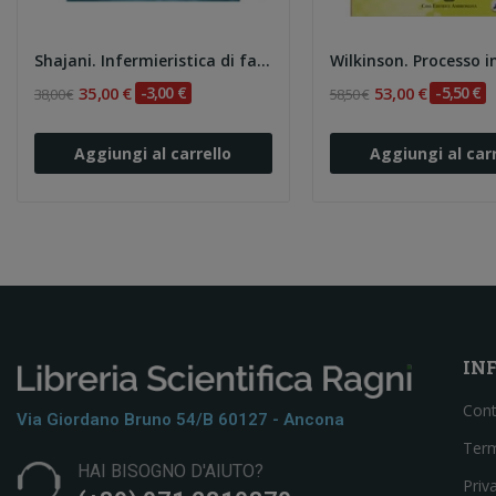
Shajani. Infermieristica di famiglia. Una guida...
35,00 €
-3,00 €
53,00 €
-5,50 €
38,00 €
58,50 €
Aggiungi al carrello
Aggiungi al carr
IN
Cont
Via Giordano Bruno 54/b 60127 - Ancona
Term
HAI BISOGNO D'AIUTO?
Priv