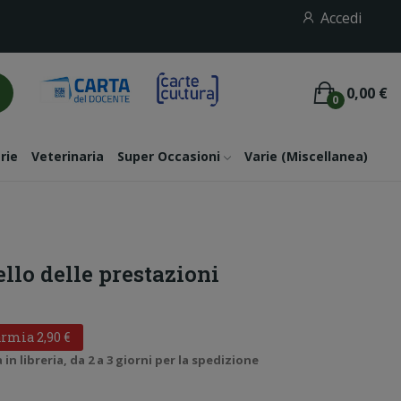
Accedi
0,00 €
0
rie
Veterinaria
Super Occasioni
Varie (miscellanea)
ello delle prestazioni
rmia 2,90 €
n libreria, da 2 a 3 giorni per la spedizione