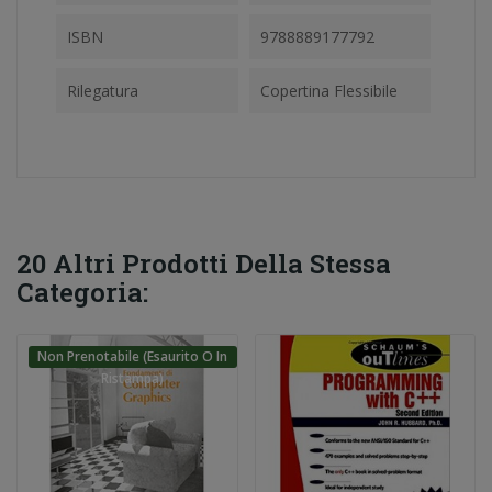
ISBN
9788889177792
Rilegatura
Copertina Flessibile
20 Altri Prodotti Della Stessa
Categoria:
Non Prenotabile (esaurito O In
Ristampa)