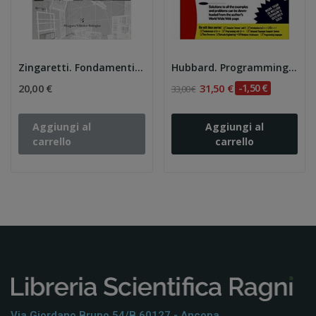
Zingaretti. Fondamenti di computer graphics
Hubbard. Programming in C++ (Schaum's)
20,00 €
31,50 €
-1,50 €
33,00 €
Aggiungi al
Aggiungi al
carrello
carrello
Via Giordano Bruno 54/b 60127 - Ancona