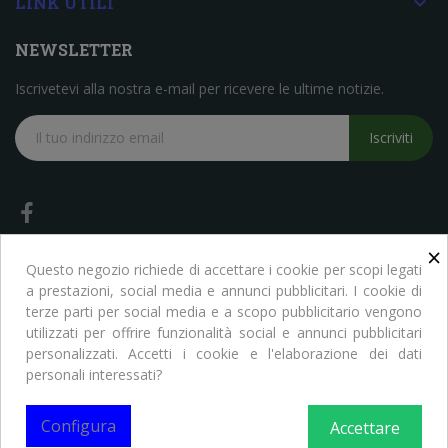

LINK UTILI
NEWSLETTER
Iscrivetevi alla nostra e-mail per ricevere le ultime notizie.
Iscriviti
×
Questo negozio richiede di accettare i cookie per scopi legati
a prestazioni, social media e annunci pubblicitari. I cookie di
terze parti per social media e a scopo pubblicitario vengono
Copyright © Libreria Scientifica Ragni. Tutti i Diritti Riservati
utilizzati per offrire funzionalità social e annunci pubblicitari
personalizzati. Accetti i cookie e l'elaborazione dei dati
personali interessati?
Configura
Accettare
0