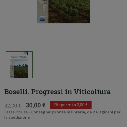
Boselli. Progressi in Viticoltura
30,00 €
32,00 €
Risparmia 2,00 €
Tasse incluse
Consegna: pronta in libreria, da 2 a 3 giorni per
la spedizione