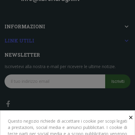

INFORMAZIONI

LINK UTILI
NEWSLETTER
Iscrivetevi alla nostra e-mail per ricevere le ultime notizie.
Iscriviti
×
Questo negozio richiede di accettare i cookie per scopi legati
a prestazioni, social media e annunci pubblicitari. I cookie di
terze parti per social media e a scopo pubblicitario vengono
Copyright © Libreria Scientifica Ragni. Tutti i Diritti Riservati