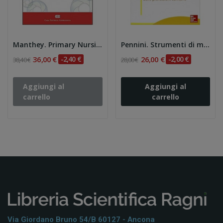
Manthey. Primary Nursing.
Pennini. Strumenti di management per i...
36,00 €
-2,40 €
26,00 €
-2,00 €
38,40 €
28,00 €
Aggiungi al
Aggiungi al
carrello
carrello
Via Giordano Bruno 54/b 60127 - Ancona