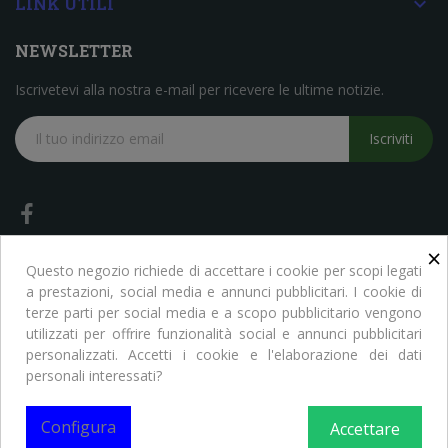

LINK UTILI
NEWSLETTER
Iscrivetevi alla nostra e-mail per ricevere le ultime notizie.
Iscriviti
×
Questo negozio richiede di accettare i cookie per scopi legati
a prestazioni, social media e annunci pubblicitari. I cookie di
terze parti per social media e a scopo pubblicitario vengono
Copyright © Libreria Scientifica Ragni. Tutti i Diritti Riservati
utilizzati per offrire funzionalità social e annunci pubblicitari
personalizzati. Accetti i cookie e l'elaborazione dei dati
personali interessati?
Configura
Accettare
0