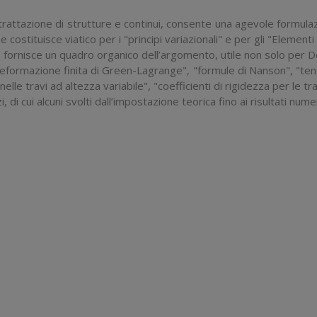
 trattazione di strutture e continui, consente una agevole formulaz
he costituisce viatico per i "
principi variazionali
" e per gli "
Elementi F
e, fornisce un quadro organico dell’argomento, utile non solo per Do
eformazione finita di Green-Lagrange", "formule di Nanson", "tensor
nelle travi ad altezza variabile", "coefficienti di rigidezza per le tra
, di cui alcuni svolti dall’impostazione teorica fino ai risultati numer