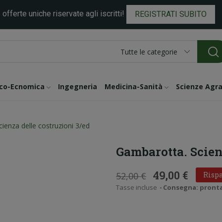
 offerte uniche riservate agli iscritti!
REGISTRATI SUBITO
Tutte le categorie
ico-Ecnomica
Ingegneria
Medicina-Sanità
Scienze Agra
ienza delle costruzioni 3/ed
Gambarotta. Scien
49,00 €
52,00 €
Rispa
Tasse incluse
Consegna: pronta i