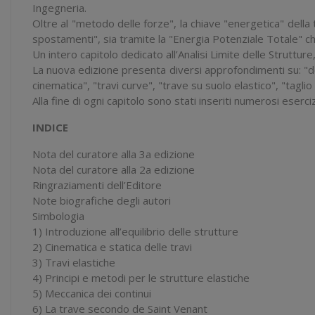
Ingegneria.
Oltre al "
metodo delle forze
", la chiave "
energetica
" della
spostamenti
", sia tramite la "
Energia Potenziale Totale
" c
Un intero capitolo dedicato all’Analisi Limite delle Struttur
La nuova edizione presenta diversi approfondimenti su: "
d
cinematica", "travi curve", "trave su suolo elastico", "taglio 
Alla fine di ogni capitolo sono stati inseriti numerosi esercizi
INDICE
Nota del curatore alla 3a edizione
Nota del curatore alla 2a edizione
Ringraziamenti dell’Editore
Note biografiche degli autori
Simbologia
1) Introduzione all’equilibrio delle strutture
2) Cinematica e statica delle travi
3) Travi elastiche
4) Principi e metodi per le strutture elastiche
5) Meccanica dei continui
6) La trave secondo de Saint Venant